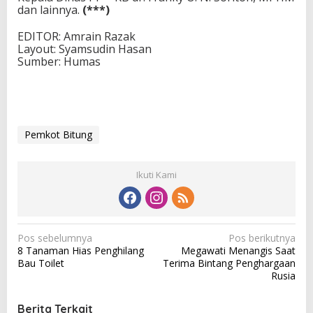
dan lainnya.
(***)
EDITOR: Amrain Razak
Layout: Syamsudin Hasan
Sumber: Humas
Pemkot Bitung
Ikuti Kami
N
Pos sebelumnya
Pos berikutnya
8 Tanaman Hias Penghilang
Megawati Menangis Saat
a
Bau Toilet
Terima Bintang Penghargaan
v
Rusia
i
Berita Terkait