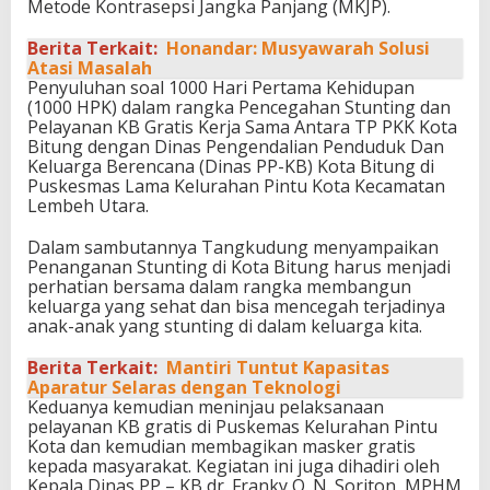
Metode Kontrasepsi Jangka Panjang (MKJP).
Berita Terkait:
Honandar: Musyawarah Solusi
Atasi Masalah
Penyuluhan soal 1000 Hari Pertama Kehidupan
(1000 HPK) dalam rangka Pencegahan Stunting dan
Pelayanan KB Gratis Kerja Sama Antara TP PKK Kota
Bitung dengan Dinas Pengendalian Penduduk Dan
Keluarga Berencana (Dinas PP-KB) Kota Bitung di
Puskesmas Lama Kelurahan Pintu Kota Kecamatan
Lembeh Utara.
Dalam sambutannya Tangkudung menyampaikan
Penanganan Stunting di Kota Bitung harus menjadi
perhatian bersama dalam rangka membangun
keluarga yang sehat dan bisa mencegah terjadinya
anak-anak yang stunting di dalam keluarga kita.
Berita Terkait:
Mantiri Tuntut Kapasitas
Aparatur Selaras dengan Teknologi
Keduanya kemudian meninjau pelaksanaan
pelayanan KB gratis di Puskemas Kelurahan Pintu
Kota dan kemudian membagikan masker gratis
kepada masyarakat. Kegiatan ini juga dihadiri oleh
Kepala Dinas PP – KB dr. Franky O. N. Soriton, MPHM