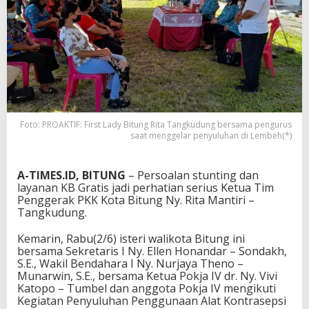
Foto: PROAKTIF: First Lady Bitung Rita Tangkudung bersama pengurus
saat menggelar penyuluhan di Lembeh(*)
A-TIMES.ID, BITUNG
– Persoalan stunting dan
layanan KB Gratis jadi perhatian serius Ketua Tim
Penggerak PKK Kota Bitung Ny. Rita Mantiri –
Tangkudung.
Kemarin, Rabu(2/6) isteri walikota Bitung ini
bersama Sekretaris I Ny. Ellen Honandar – Sondakh,
S.E., Wakil Bendahara I Ny. Nurjaya Theno –
Munarwin, S.E., bersama Ketua Pokja IV dr. Ny. Vivi
Katopo – Tumbel dan anggota Pokja IV mengikuti
Kegiatan Penyuluhan Penggunaan Alat Kontrasepsi