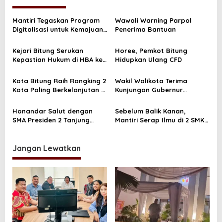
g
a
Mantiri Tegaskan Program
Wawali Warning Parpol
s
Digitalisasi untuk Kemajuan
Penerima Bantuan
Bitung
i
Kejari Bitung Serukan
Horee, Pemkot Bitung
p
Kepastian Hukum di HBA ke
Hidupkan Ulang CFD
o
62
s
Kota Bitung Raih Rangking 2
Wakil Walikota Terima
Kota Paling Berkelanjutan di
Kunjungan Gubernur
Wilayah Sulawesi
Gorontalo
Honandar Salut dengan
Sebelum Balik Kanan,
SMA Presiden 2 Tanjung
Mantiri Serap Ilmu di 2 SMK
Lesung
Jateng
Jangan Lewatkan