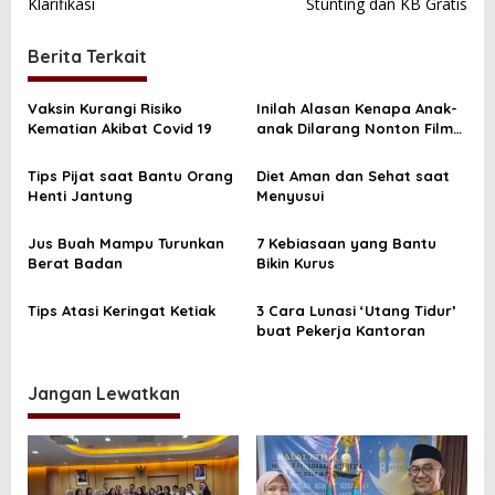
Klarifikasi
Stunting dan KB Gratis
v
i
Berita Terkait
g
a
Vaksin Kurangi Risiko
Inilah Alasan Kenapa Anak-
Kematian Akibat Covid 19
anak Dilarang Nonton Film
s
Horor
i
Tips Pijat saat Bantu Orang
Diet Aman dan Sehat saat
Henti Jantung
Menyusui
p
o
Jus Buah Mampu Turunkan
7 Kebiasaan yang Bantu
s
Berat Badan
Bikin Kurus
Tips Atasi Keringat Ketiak
3 Cara Lunasi ‘Utang Tidur’
buat Pekerja Kantoran
Jangan Lewatkan