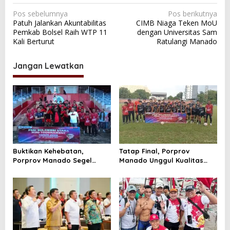
N
Pos sebelumnya
Pos berikutnya
Patuh Jalankan Akuntabilitas
CIMB Niaga Teken MoU
a
Pemkab Bolsel Raih WTP 11
dengan Universitas Sam
v
Kali Berturut
Ratulangi Manado
i
Jangan Lewatkan
g
a
s
i
p
o
Buktikan Kehebatan,
Tatap Final, Porprov
s
Porprov Manado Segel
Manado Unggul Kualitas
Juara Turnamen PSSI Sulut
Cukur Porprov Minahasa 3-0
Usai Gulingkan Porprov
di Semifinal
Bitung