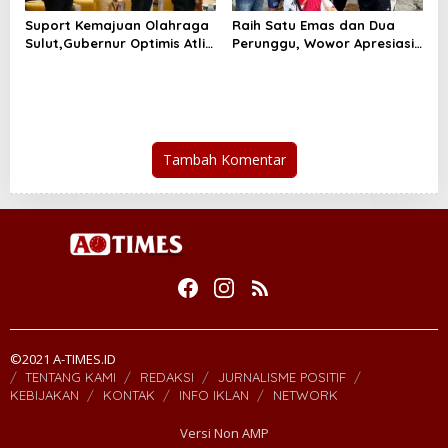
Suport Kemajuan Olahraga
Raih Satu Emas dan Dua
Sulut,Gubernur Optimis Atlit
Perunggu, Wowor Apresiasi
Sulut Mampu Ukir Prestasi
Atlit POSSI Sulut
Tambah Komentar
©2021 A-TIMES.ID
TENTANG KAMI
REDAKSI
JURNALISME POSITIF
KEBIJAKAN
KONTAK
INFO IKLAN
NETWORK
Versi Non AMP