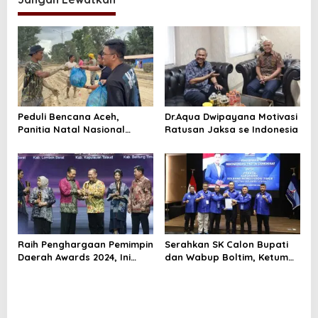
g
a
s
i
p
o
Peduli Bencana Aceh,
Dr.Aqua Dwipayana Motivasi
Panitia Natal Nasional
Ratusan Jaksa se Indonesia
s
Salurkan Bantuan
Raih Penghargaan Pemimpin
Serahkan SK Calon Bupati
Daerah Awards 2024, Ini
dan Wabup Boltim, Ketum
Kata Bupati E2L
Demokrat AHY Minta Jaga
Marwah Partai