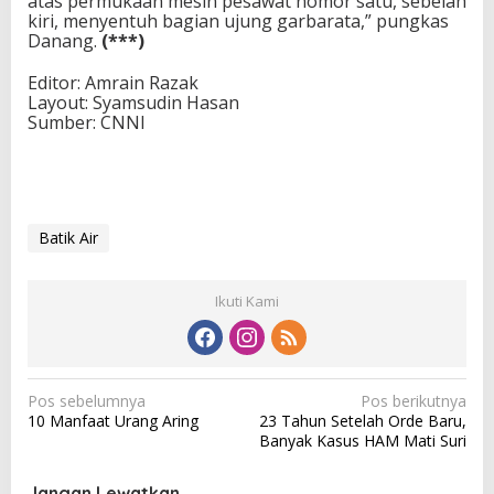
atas permukaan mesin pesawat nomor satu, sebelah
kiri, menyentuh bagian ujung garbarata,” pungkas
Danang.
(***)
Editor: Amrain Razak
Layout: Syamsudin Hasan
Sumber: CNNI
Batik Air
Ikuti Kami
N
Pos sebelumnya
Pos berikutnya
10 Manfaat Urang Aring
23 Tahun Setelah Orde Baru,
a
Banyak Kasus HAM Mati Suri
v
i
Jangan Lewatkan