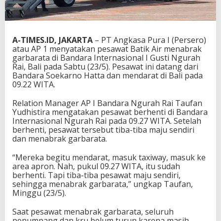
A-TIMES.ID, JAKARTA
– PT Angkasa Pura I (Persero)
atau AP 1 menyatakan pesawat Batik Air menabrak
garbarata di Bandara Internasional I Gusti Ngurah
Rai, Bali pada Sabtu (23/5). Pesawat ini datang dari
Bandara Soekarno Hatta dan mendarat di Bali pada
09.22 WITA.
Relation Manager AP I Bandara Ngurah Rai Taufan
Yudhistira mengatakan pesawat berhenti di Bandara
Internasional Ngurah Rai pada 09.27 WITA. Setelah
berhenti, pesawat tersebut tiba-tiba maju sendiri
dan menabrak garbarata.
“Mereka begitu mendarat, masuk taxiway, masuk ke
area apron. Nah, pukul 09.27 WITA, itu sudah
berhenti. Tapi tiba-tiba pesawat maju sendiri,
sehingga menabrak garbarata,” ungkap Taufan,
Minggu (23/5).
Saat pesawat menabrak garbarata, seluruh
penumpang dan kru belum turun karena masih