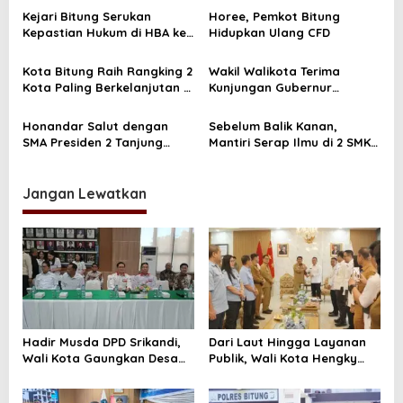
i
Kejari Bitung Serukan
Horee, Pemkot Bitung
p
Kepastian Hukum di HBA ke
Hidupkan Ulang CFD
o
62
s
Kota Bitung Raih Rangking 2
Wakil Walikota Terima
Kota Paling Berkelanjutan di
Kunjungan Gubernur
Wilayah Sulawesi
Gorontalo
Honandar Salut dengan
Sebelum Balik Kanan,
SMA Presiden 2 Tanjung
Mantiri Serap Ilmu di 2 SMK
Lesung
Jateng
Jangan Lewatkan
Hadir Musda DPD Srikandi,
Dari Laut Hingga Layanan
Wali Kota Gaungkan Desa
Publik, Wali Kota Hengky
Kuat Jika Bersih dan
Honandar Genjot 2 Agenda
Transparan
Strategis