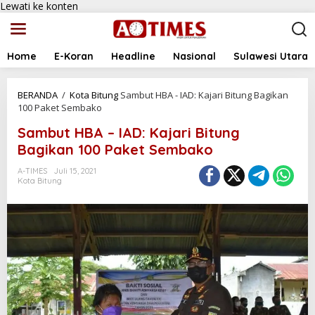
Lewati ke konten
Home
E-Koran
Headline
Nasional
Sulawesi Utara
BERANDA
/
Kota Bitung
Sambut HBA - IAD: Kajari Bitung Bagikan
100 Paket Sembako
Sambut HBA – IAD: Kajari Bitung
Bagikan 100 Paket Sembako
A-TIMES
Juli 15, 2021
Kota Bitung