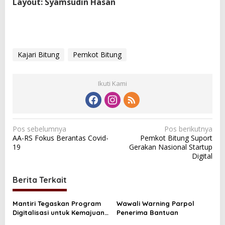
Layout: Syamsudin Hasan
Kajari Bitung
Pemkot Bitung
Ikuti Kami
N
Pos sebelumnya
Pos berikutnya
AA-RS Fokus Berantas Covid-
Pemkot Bitung Suport
a
19
Gerakan Nasional Startup
v
Digital
i
Berita Terkait
g
a
Mantiri Tegaskan Program
Wawali Warning Parpol
s
Digitalisasi untuk Kemajuan
Penerima Bantuan
Bitung