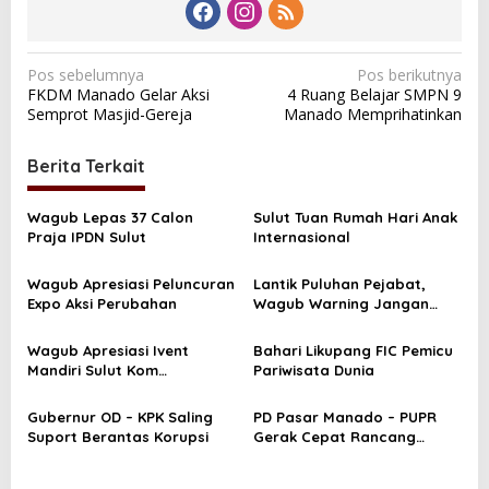
N
Pos sebelumnya
Pos berikutnya
FKDM Manado Gelar Aksi
4 Ruang Belajar SMPN 9
a
Semprot Masjid-Gereja
Manado Memprihatinkan
v
i
Berita Terkait
g
a
Wagub Lepas 37 Calon
Sulut Tuan Rumah Hari Anak
Praja IPDN Sulut
Internasional
s
i
Wagub Apresiasi Peluncuran
Lantik Puluhan Pejabat,
Expo Aksi Perubahan
Wagub Warning Jangan
p
Memperkaya Diri
o
Wagub Apresiasi Ivent
Bahari Likupang FIC Pemicu
s
Mandiri Sulut Kom
Pariwisata Dunia
Chalengge 2022
Gubernur OD – KPK Saling
PD Pasar Manado – PUPR
Suport Berantas Korupsi
Gerak Cepat Rancang
Pasar dan Terminal
Karombasan