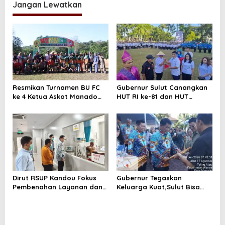
Jangan Lewatkan
Resmikan Turnamen BU FC
Gubernur Sulut Canangkan
ke 4 Ketua Askot Manado
HUT RI ke-81 dan HUT
Sebut Iven Makin
Provinsi ke 62,Sulut Harus
Profesional
Melaju
Dirut RSUP Kandou Fokus
Gubernur Tegaskan
Pembenahan Layanan dan
Keluarga Kuat,Sulut Bisa
Prioritaskan Kenyamanan
Maju
Pasien