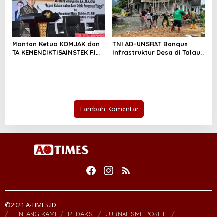
Mantan Ketua KOMJAK dan
TNI AD–UNSRAT Bangun
TA KEMENDIKTISAINSTEK RI
Infrastruktur Desa di Talaud
“Kuliahi” Mahasiswa UNSRAT
Lewat Karya Bakti Skala
Besar
Tambah Komentar
©2021 A-TIMES.ID
TENTANG KAMI
REDAKSI
JURNALISME POSITIF