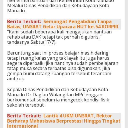
menerima bantuan dari Pemerintah Kota Manado
Melalui Dinas Pendidikan dan Kebudayaan Kota
Manado.
Berita Terkait:
Semangat Pengabdian Tanpa
Batas, UNSRAT Gelar Upacara HUT ke-54 KORPRI
“Kami sudah beberapa kali mengajukan bantuan
rehab atau DAK tetapi tak pernah digubris,”
tandasnya Sabtu(17/7).
Beruntung saat ini proses belajar masih daring
tetapi ruang kelas yang tak layak itu juga harus
segera diperbaiki jika nantinya sudah pembelajaran
tatap muka secara terbatas bisa digunakan. Jika
gempa bumi datang ruangan tersebut terancam
ambruk.
Kepala Dinas Pendidikan dan Kebudayaan Kota
Manado Dr Daglan Walangitan MPd enggan
berkomentat sebelum ia mengecek kondisi fisik
sekolah tersebut.
Berita Terkait:
Lantik 4 UKM UNSRAT, Rektor
Berharap Mahasiswa Berprestasi Hingga Tingkat
Internasional