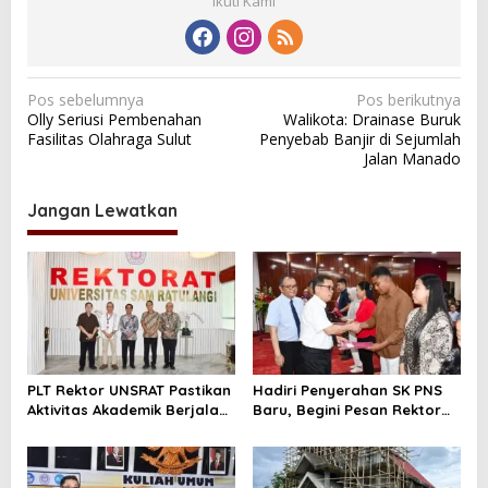
Ikuti Kami
N
Pos sebelumnya
Pos berikutnya
Olly Seriusi Pembenahan
Walikota: Drainase Buruk
a
Fasilitas Olahraga Sulut
Penyebab Banjir di Sejumlah
v
Jalan Manado
i
Jangan Lewatkan
g
a
s
i
p
o
PLT Rektor UNSRAT Pastikan
Hadiri Penyerahan SK PNS
s
Aktivitas Akademik Berjalan
Baru, Begini Pesan Rektor
Normal
Unsrat /