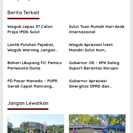
i
Berita Terkait
g
a
Wagub Lepas 37 Calon
Sulut Tuan Rumah Hari Anak
s
Praja IPDN Sulut
Internasional
i
Lantik Puluhan Pejabat,
Wagub Apresiasi Ivent
p
Wagub Warning Jangan
Mandiri Sulut Kom
o
Memperkaya Diri
Chalengge 2022
s
Bahari Likupang FIC Pemicu
Gubernur OD – KPK Saling
Pariwisata Dunia
Suport Berantas Korupsi
PD Pasar Manado – PUPR
Gubernur Apresiasi
Gerak Cepat Rancang
Sinergitas DPRD dan
Pasar dan Terminal
Pemprov
Karombasan
Jangan Lewatkan