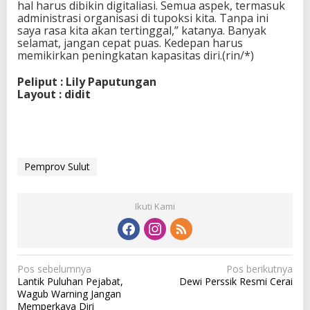
hal harus dibikin digitaliasi. Semua aspek, termasuk
administrasi organisasi di tupoksi kita. Tanpa ini
saya rasa kita akan tertinggal,” katanya. Banyak
selamat, jangan cepat puas. Kedepan harus
memikirkan peningkatan kapasitas diri.(rin/*)
Peliput : Lily Paputungan
Layout : didit
Pemprov Sulut
Ikuti Kami
N
Pos sebelumnya
Pos berikutnya
Lantik Puluhan Pejabat,
Dewi Perssik Resmi Cerai
a
Wagub Warning Jangan
v
Memperkaya Diri