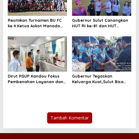
Resmikan Turnamen BU FC
Gubernur Sulut Canangkan
ke 4 Ketua Askot Manado
HUT RI ke-81 dan HUT
Sebut Iven Makin
Provinsi ke 62,Sulut Harus
Profesional
Melaju
Dirut RSUP Kandou Fokus
Gubernur Tegaskan
Pembenahan Layanan dan
Keluarga Kuat,Sulut Bisa
Prioritaskan Kenyamanan
Maju
Pasien
Tambah Komentar