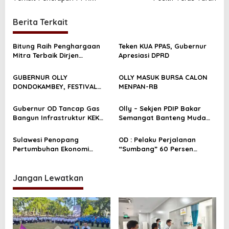
v
i
Berita Terkait
g
a
Bitung Raih Penghargaan
Teken KUA PPAS, Gubernur
Mitra Terbaik Dirjen
Apresiasi DPRD
s
Perbendaharaan Sulut
i
GUBERNUR OLLY
OLLY MASUK BURSA CALON
DONDOKAMBEY, FESTIVAL
MENPAN-RB
p
BUNGA TOMOHON TITIK
o
BALIK KEBANGKITAN
Gubernur OD Tancap Gas
Olly – Sekjen PDIP Bakar
PARIWISATA SULUT
s
Bangun Infrastruktur KEK
Semangat Banteng Muda
Likupang
Sulut
Sulawesi Penopang
OD : Pelaku Perjalanan
Pertumbuhan Ekonomi
“Sumbang” 60 Persen
Indonesia Timur
Pertumbuhan C-19 di Sulut
Jangan Lewatkan