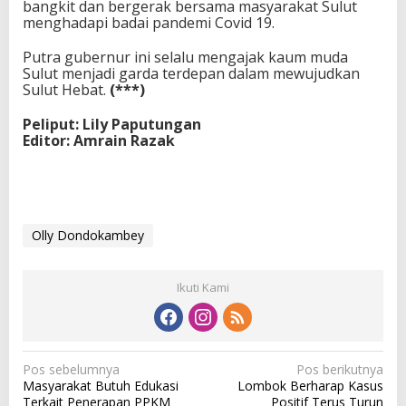
bangkit dan bergerak bersama masyarakat Sulut
menghadapi badai pandemi Covid 19.
Putra gubernur ini selalu mengajak kaum muda
Sulut menjadi garda terdepan dalam mewujudkan
Sulut Hebat.
(***)
Peliput: Lily Paputungan
Editor: Amrain Razak
Olly Dondokambey
Ikuti Kami
N
Pos sebelumnya
Pos berikutnya
Masyarakat Butuh Edukasi
Lombok Berharap Kasus
a
Terkait Penerapan PPKM
Positif Terus Turun