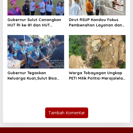
Gubernur Sulut Canangkan
Dirut RSUP Kandou Fokus
HUT RI ke-81 dan HUT
Pembenahan Layanan dan
Provinsi ke 62,Sulut Harus
Prioritaskan Kenyamanan
Melaju
Pasien
Gubernur Tegaskan
Warga Tobayagan Ungkap
Keluarga Kuat,Sulut Bisa
PETI Milik Politisi Merajalela
Maju
di Lahan JRBM
Tambah Komentar