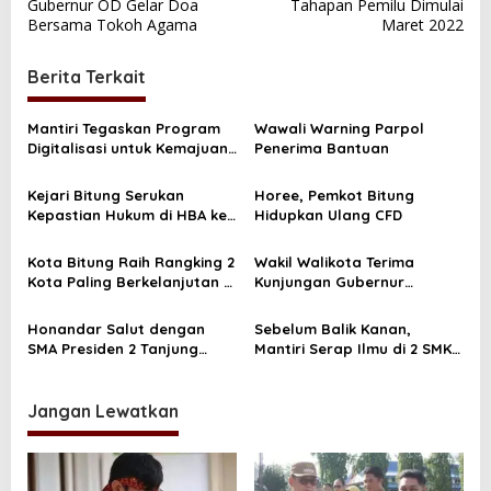
Gubernur OD Gelar Doa
Tahapan Pemilu Dimulai
a
Bersama Tokoh Agama
Maret 2022
v
i
Berita Terkait
g
a
Mantiri Tegaskan Program
Wawali Warning Parpol
Digitalisasi untuk Kemajuan
Penerima Bantuan
s
Bitung
i
Kejari Bitung Serukan
Horee, Pemkot Bitung
Kepastian Hukum di HBA ke
Hidupkan Ulang CFD
p
62
o
Kota Bitung Raih Rangking 2
Wakil Walikota Terima
s
Kota Paling Berkelanjutan di
Kunjungan Gubernur
Wilayah Sulawesi
Gorontalo
Honandar Salut dengan
Sebelum Balik Kanan,
SMA Presiden 2 Tanjung
Mantiri Serap Ilmu di 2 SMK
Lesung
Jateng
Jangan Lewatkan