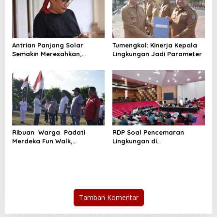
Antrian Panjang Solar
Tumengkol: Kinerja Kepala
Semakin Meresahkan,
Lingkungan Jadi Parameter
Lumempouw Segera
Laporkan Dugaan
Penyimpangan Solar Subsidi
Sulut ke ESDM,KPK dan
Bareskrim
Ribuan Warga Padati
RDP Soal Pencemaran
Merdeka Fun Walk,
Lingkungan di
Honandar Kobarkan
Tandurusa,DPR Cek Lokasi
Semnata Merah Putih
Tambah Komentar