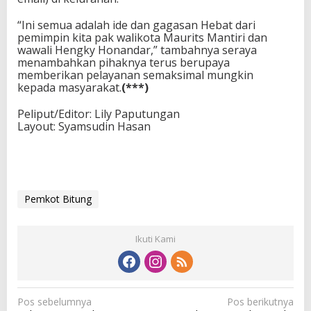
“Ini semua adalah ide dan gagasan Hebat dari
pemimpin kita pak walikota Maurits Mantiri dan
wawali Hengky Honandar,” tambahnya seraya
menambahkan pihaknya terus berupaya
memberikan pelayanan semaksimal mungkin
kepada masyarakat.
(***)
Peliput/Editor: Lily Paputungan
Layout: Syamsudin Hasan
Pemkot Bitung
Ikuti Kami
N
Pos sebelumnya
Pos berikutnya