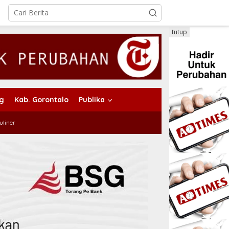
tutup
ng
Kab. Gorontalo
Publika
uliner