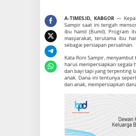
u
n
g
A-TIMES.ID, KABGOR
— Kepala
Sampir saat ini tengah menso
ibu hamil (Bumil). Program 
masyarakat, terutama ibu ha
sebagai persiapan persalinan.
Kata Roni Sampir, menyambut k
harus mempersiapkan segala ha
dan bayi tapi yang terpenting 
anak. Dana ini tentunya seper
dan anak, mempersiapkan dana 