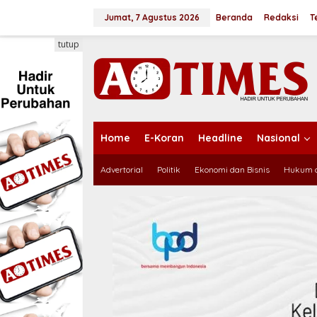
L
e
Jumat, 7 Agustus 2026
Beranda
Redaksi
T
w
a
tutup
t
i
k
e
k
o
n
Home
E-Koran
Headline
Nasional
t
e
Advertorial
Politik
Ekonomi dan Bisnis
Hukum d
n