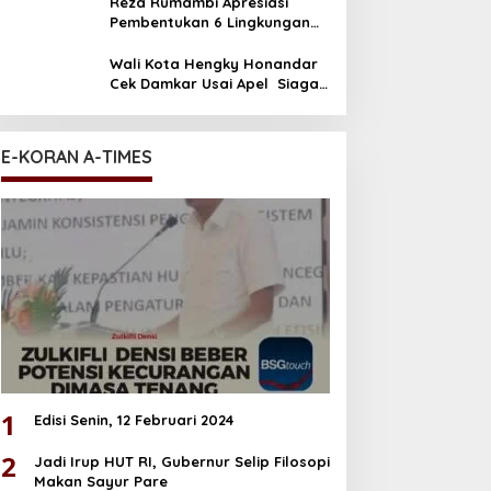
Reza Rumambi Apresiasi
Pembentukan 6 Lingkungan
Baru di Perum GPI
Wali Kota Hengky Honandar
Cek Damkar Usai Apel Siaga
El Nino di Polres Bitung
E-KORAN A-TIMES
1
Edisi Senin, 12 Februari 2024
2
Jadi Irup HUT RI, Gubernur Selip Filosopi
Makan Sayur Pare