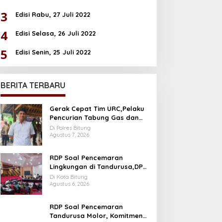
3
Edisi Rabu, 27 Juli 2022
4
Edisi Selasa, 26 Juli 2022
5
Edisi Senin, 25 Juli 2022
BERITA TERBARU
Gerak Cepat Tim URC,Pelaku
Pencurian Tabung Gas dan
Kursi Plastik Berhasil di Bekuk
Di Polres Bitung
Agustus 7, 2026
RDP Soal Pencemaran
Lingkungan di Tandurusa,DPR
Cek Lokasi
Di Kota Bitung
Agustus 6, 2026
RDP Soal Pencemaran
Tandurusa Molor, Komitmen