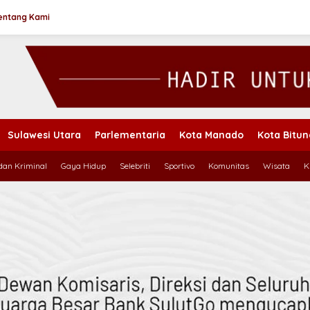
entang Kami
Sulawesi Utara
Parlementaria
Kota Manado
Kota Bitu
an Kriminal
Gaya Hidup
Selebriti
Sportivo
Komunitas
Wisata
K