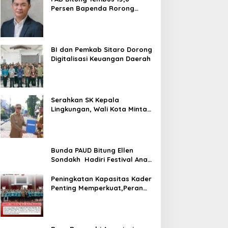
Persen Bapenda Rorong
Tegaskan kedepan Melebihi
Target
BI dan Pemkab Sitaro Dorong
Digitalisasi Keuangan Daerah
Serahkan SK Kepala
Lingkungan, Wali Kota Minta
ASN Utamajan Pelayanan
Bunda PAUD Bitung Ellen
Sondakh Hadiri Festival Anak
Sulut
Peningkatan Kapasitas Kader
Penting Memperkuat,Peran
PKK Sebagai Mitra Pemkot