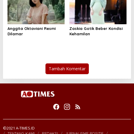
Anggita Oktaviani Resmi
Zaskia Gotik Beber Kondisi
Dilamar
Kehamilan
Tambah Komentar
©2021 A-TIMES.ID
TENTANG KAMI
REDAKSI
JURNALISME POSITIF