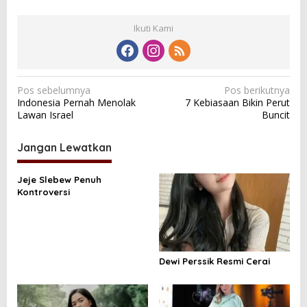
Ikuti Kami
N
Pos sebelumnya
Pos berikutnya
Indonesia Pernah Menolak
7 Kebiasaan Bikin Perut
a
Lawan Israel
Buncit
v
i
Jangan Lewatkan
g
a
Jeje Slebew Penuh
Kontroversi
s
i
p
o
Dewi Perssik Resmi Cerai
s