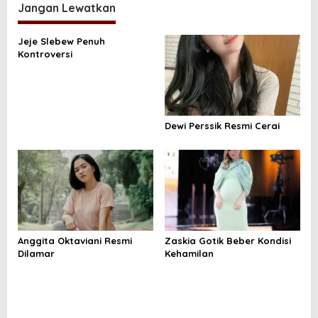
Jangan Lewatkan
g
a
Jeje Slebew Penuh
s
Kontroversi
i
p
o
Dewi Perssik Resmi Cerai
s
Anggita Oktaviani Resmi
Zaskia Gotik Beber Kondisi
Dilamar
Kehamilan