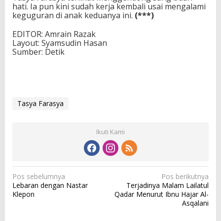
hati. Ia pun kini sudah kerja kembali usai mengalami
keguguran di anak keduanya ini.
(***)
EDITOR: Amrain Razak
Layout: Syamsudin Hasan
Sumber: Detik
Tasya Farasya
Ikuti Kami
N
Pos sebelumnya
Pos berikutnya
Lebaran dengan Nastar
Terjadinya Malam Lailatul
a
Klepon
Qadar Menurut Ibnu Hajar Al-
v
Asqalani
i