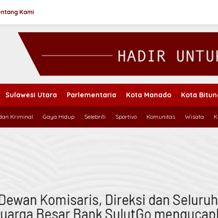
entang Kami
Sulawesi Utara
Parlementaria
Kota Manado
Kota Bitu
an Kriminal
Gaya Hidup
Selebriti
Sportivo
Komunitas
Wisata
K