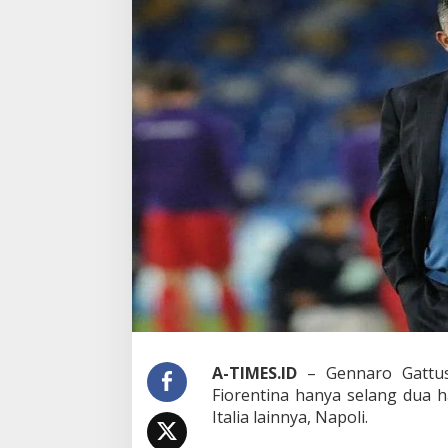
u
s
o
,
D
i
p
e
c
a
t
N
a
p
o
l
i
,
D
i
p
A-TIMES.ID
– Gennaro Gattus
i
Fiorentina hanya selang dua ha
n
Italia lainnya, Napoli.
a
n