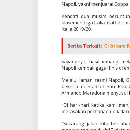
Napoli, yakni menjuarai Coppa I
Kendati dua musim beruntu
klasemen Liga Italia, Gattus
Italia 2019/20.
Berita Terkait:
Cristiano 
Sayangnya, hasil imbang me
Napoli kembali gagal finis di 
Melalui laman resmi Napoli, 
bekerja di Stadion San Paol
Armando Maradona menyusul k
“Di hari-hari ketika kami men
merasakan perhatian unik dari 
“Sekarang jalan kita bercaba
menggairahkan di sini,” ujarn