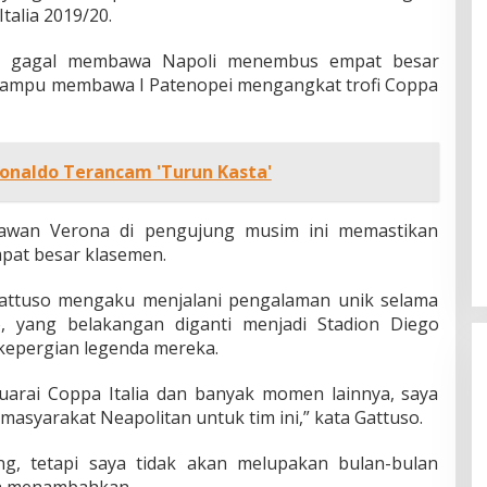
talia 2019/20.
n gagal membawa Napoli menembus empat besar
o mampu membawa I Patenopei mengangkat trofi Coppa
Ronaldo Terancam 'Turun Kasta'
lawan Verona di pengujung musim ini memastikan
empat besar klasemen.
Gattuso mengaku menjalani pengalaman unik selama
o, yang belakangan diganti menjadi Stadion Diego
epergian legenda mereka.
juarai Coppa Italia dan banyak momen lainnya, saya
masyarakat Neapolitan untuk tim ini,” kata Gattuso.
ng, tetapi saya tidak akan melupakan bulan-bulan
ya menambahkan.