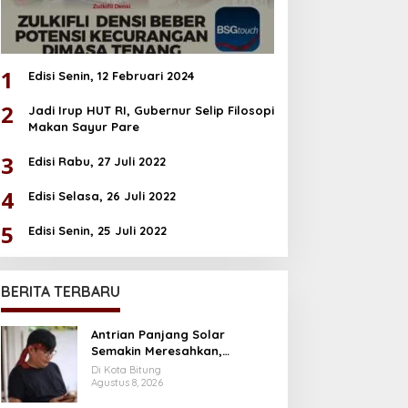
1
Edisi Senin, 12 Februari 2024
2
Jadi Irup HUT RI, Gubernur Selip Filosopi
Makan Sayur Pare
3
Edisi Rabu, 27 Juli 2022
4
Edisi Selasa, 26 Juli 2022
5
Edisi Senin, 25 Juli 2022
BERITA TERBARU
Antrian Panjang Solar
Semakin Meresahkan,
Lumempouw Segera
Di Kota Bitung
Laporkan Dugaan
Agustus 8, 2026
Penyimpangan Solar Subsidi