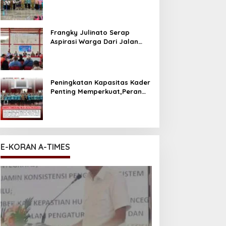
Sulut
Frangky Julinato Serap
Aspirasi Warga Dari Jalan
Lubang Hingga Honor Pala
Peningkatan Kapasitas Kader
Penting Memperkuat,Peran
PKK Sebagai Mitra Pemkot
E-KORAN A-TIMES