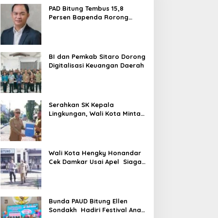
PAD Bitung Tembus 15,8
Persen Bapenda Rorong
Tegaskan kedepan Melebihi
Target
BI dan Pemkab Sitaro Dorong
Digitalisasi Keuangan Daerah
Serahkan SK Kepala
Lingkungan, Wali Kota Minta
ASN Utamajan Pelayanan
Wali Kota Hengky Honandar
Cek Damkar Usai Apel Siaga
El Nino di Polres Bitung
Bunda PAUD Bitung Ellen
Sondakh Hadiri Festival Anak