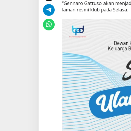
g
“Gennaro Gattuso akan menjadi 
F
laman resmi klub pada Selasa.
i
o
r
e
n
t
i
n
a