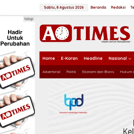
L
e
Sabtu, 8 Agustus 2026
Beranda
Redaksi
T
w
a
tutup
t
i
k
e
k
o
n
Home
E-Koran
Headline
Nasional
t
e
Advertorial
Politik
Ekonomi dan Bisnis
Hukum d
n