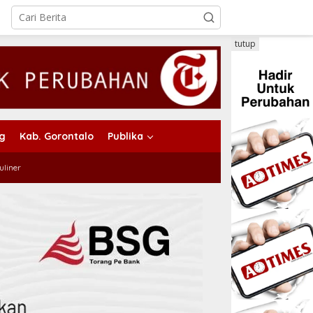
tutup
ng
Kab. Gorontalo
Publika
uliner