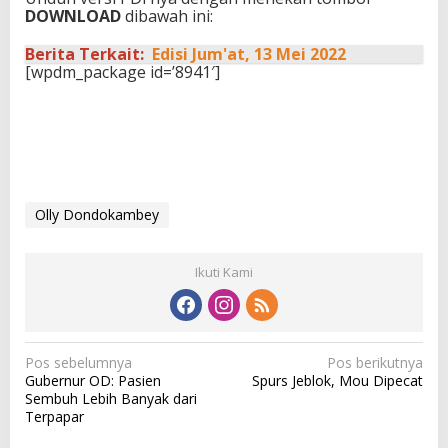
DOWNLOAD
dibawah ini:
Berita Terkait:
Edisi Jum'at, 13 Mei 2022
[wpdm_package id=’8941′]
Olly Dondokambey
Ikuti Kami
N
Pos sebelumnya
Pos berikutnya
Gubernur OD: Pasien
Spurs Jeblok, Mou Dipecat
a
Sembuh Lebih Banyak dari
v
Terpapar
i