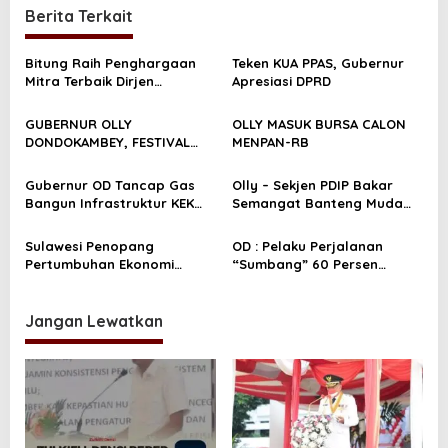
Berita Terkait
g
a
Bitung Raih Penghargaan
Teken KUA PPAS, Gubernur
s
Mitra Terbaik Dirjen
Apresiasi DPRD
Perbendaharaan Sulut
i
GUBERNUR OLLY
OLLY MASUK BURSA CALON
p
DONDOKAMBEY, FESTIVAL
MENPAN-RB
o
BUNGA TOMOHON TITIK
BALIK KEBANGKITAN
s
Gubernur OD Tancap Gas
Olly – Sekjen PDIP Bakar
PARIWISATA SULUT
Bangun Infrastruktur KEK
Semangat Banteng Muda
Likupang
Sulut
Sulawesi Penopang
OD : Pelaku Perjalanan
Pertumbuhan Ekonomi
“Sumbang” 60 Persen
Indonesia Timur
Pertumbuhan C-19 di Sulut
Jangan Lewatkan