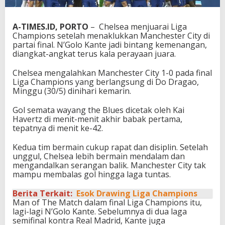
A-TIMES.ID, PORTO
– Chelsea menjuarai Liga
Champions setelah menaklukkan Manchester City di
partai final. N’Golo Kante jadi bintang kemenangan,
diangkat-angkat terus kala perayaan juara.
Chelsea mengalahkan Manchester City 1-0 pada final
Liga Champions yang berlangsung di Do Dragao,
Minggu (30/5) dinihari kemarin.
Gol semata wayang the Blues dicetak oleh Kai
Havertz di menit-menit akhir babak pertama,
tepatnya di menit ke-42.
Kedua tim bermain cukup rapat dan disiplin. Setelah
unggul, Chelsea lebih bermain mendalam dan
mengandalkan serangan balik. Manchester City tak
mampu membalas gol hingga laga tuntas.
Berita Terkait:
Esok Drawing Liga Champions
Man of The Match dalam final Liga Champions itu,
lagi-lagi N’Golo Kante. Sebelumnya di dua laga
semifinal kontra Real Madrid, Kante juga