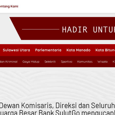
entang Kami
Sulawesi Utara
Parlementaria
Kota Manado
Kota Bitu
an Kriminal
Gaya Hidup
Selebriti
Sportivo
Komunitas
Wisata
K