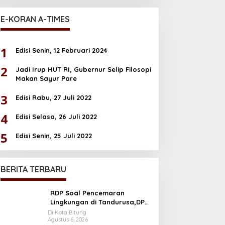
Sulut
E-KORAN A-TIMES
1
Edisi Senin, 12 Februari 2024
2
Jadi Irup HUT RI, Gubernur Selip Filosopi
Makan Sayur Pare
3
Edisi Rabu, 27 Juli 2022
4
Edisi Selasa, 26 Juli 2022
5
Edisi Senin, 25 Juli 2022
BERITA TERBARU
RDP Soal Pencemaran
Lingkungan di Tandurusa,DPR
Cek Lokasi
Di Kota Bitung
Agustus 6, 2026