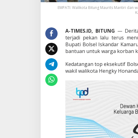
e
m
EMPATI: Walikota Bitung Maurits Mantiri dan
k
K
a
b
B
A-TIMES.ID, BITUNG
— Derita
o
terjadi pekan lalu terus men
l
Bupati Bolsel Iskandar Kamar
s
bantuan untuk warga korban k
e
l
Kedatangan top eksekutif Bolse
wakil walikota Hengky Honanda