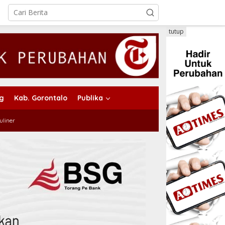
tutup
ng
Kab. Gorontalo
Publika
uliner