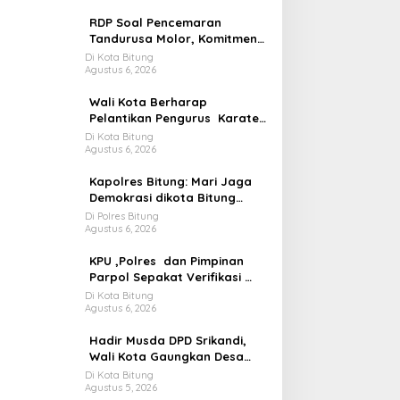
RDP Soal Pencemaran
Tandurusa Molor, Komitmen
Wakil rakyat jadi Sorotan
Di Kota Bitung
Agustus 6, 2026
Wali Kota Berharap
Pelantikan Pengurus Karate
Do Gojukao Dorong Lahirnya
Di Kota Bitung
Agustus 6, 2026
Atlit Berprestasi
Kapolres Bitung: Mari Jaga
Demokrasi dikota Bitung
Tetap Adem
Di Polres Bitung
Agustus 6, 2026
KPU ,Polres dan Pimpinan
Parpol Sepakat Verifikasi
Parpol Harus Jelas Aman
Di Kota Bitung
Agustus 6, 2026
dan Terbuka
Hadir Musda DPD Srikandi,
Wali Kota Gaungkan Desa
Kuat Jika Bersih dan
Di Kota Bitung
Agustus 5, 2026
Transparan