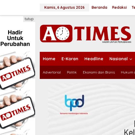
L
e
Kamis, 6 Agustus 2026
Beranda
Redaksi
T
w
a
tutup
t
i
k
e
k
o
n
Home
E-Koran
Headline
Nasional
t
e
Advertorial
Politik
Ekonomi dan Bisnis
Hukum d
n