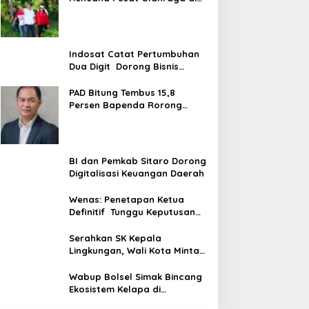
Pandu
Indosat Catat Pertumbuhan
Dua Digit Dorong Bisnis
Berbasis AI
PAD Bitung Tembus 15,8
Persen Bapenda Rorong
Tegaskan kedepan Melebihi
Target
BI dan Pemkab Sitaro Dorong
Digitalisasi Keuangan Daerah
Wenas: Penetapan Ketua
Definitif Tunggu Keputusan
DPP
Serahkan SK Kepala
Lingkungan, Wali Kota Minta
ASN Utamajan Pelayanan
Wabup Bolsel Simak Bincang
Ekosistem Kelapa di
Desiminasi Perekonomian