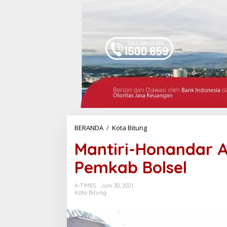
BERANDA
/
Kota Bitung
M
a
Mantiri-Honandar A
n
t
Pemkab Bolsel
i
r
i
A-TIMES
Juni 30, 2021
-
Kota Bitung
H
o
n