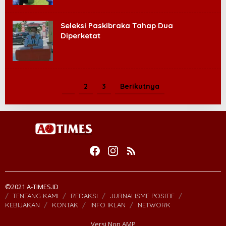
Seleksi Paskibraka Tahap Dua
Diperketat
1
2
3
Berikutnya
©2021 A-TIMES.ID
TENTANG KAMI
REDAKSI
JURNALISME POSITIF
KEBIJAKAN
KONTAK
INFO IKLAN
NETWORK
Versi Non AMP