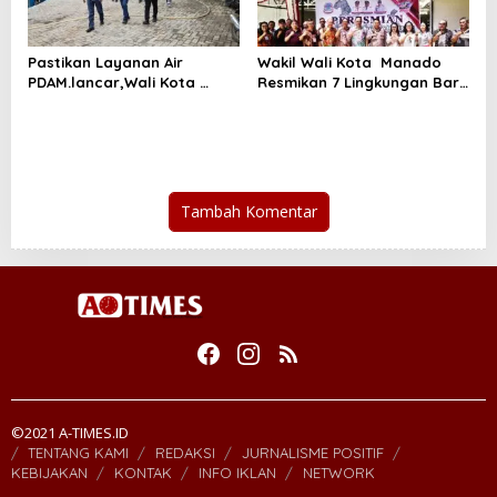
Pastikan Layanan Air
Wakil Wali Kota Manado
PDAM.lancar,Wali Kota
Resmikan 7 Lingkungan Baru
Kunjungi IPA Pineleng
di Mapanget
Tambah Komentar
©2021 A-TIMES.ID
TENTANG KAMI
REDAKSI
JURNALISME POSITIF
KEBIJAKAN
KONTAK
INFO IKLAN
NETWORK