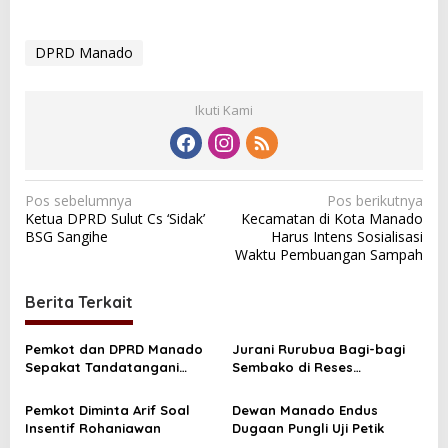
DPRD Manado
Ikuti Kami
N
Pos sebelumnya
Pos berikutnya
Ketua DPRD Sulut Cs ‘Sidak’
Kecamatan di Kota Manado
a
BSG Sangihe
Harus Intens Sosialisasi
v
Waktu Pembuangan Sampah
i
Berita Terkait
g
a
Pemkot dan DPRD Manado
Jurani Rurubua Bagi-bagi
s
Sepakat Tandatangani
Sembako di Reses
Rancangan Perubahan KUA-
Kelurahan Kairagi II
i
PPAS
Pemkot Diminta Arif Soal
Dewan Manado Endus
p
Insentif Rohaniawan
Dugaan Pungli Uji Petik