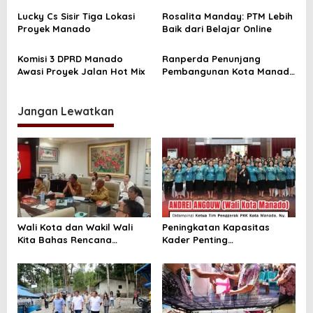
o
s
Lucky Cs Sisir Tiga Lokasi
Rosalita Manday: PTM Lebih
Proyek Manado
Baik dari Belajar Online
Komisi 3 DPRD Manado
Ranperda Penunjang
Awasi Proyek Jalan Hot Mix
Pembangunan Kota Manado
Tuntas Dibahas
Jangan Lewatkan
Wali Kota dan Wakil Wali
Peningkatan Kapasitas
Kita Bahas Rencana
Kader Penting
Pengendalian Banjir
Memperkuat,Peran PKK
Bersama Balai SDA
Sebagai Mitra Pemkot