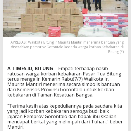
APRESIASI: Walikota Bitung Ir Maurits Mantiri menerima bantuan yang
diserahkan pemprov Gotontalo keoada warga korban Kebakaran di
Bitung (*)
A-TIMES.ID, BITUNG
– Empati terhadap nasib
ratusan warga korban kebakaran Pasar Tua Bitung
terus mengalir. Kemarin Rabu(7/7) Walikota Ir.
Maurits Mantiri menerima secara simbolis bantuan
dari Kemensos Provinsi Gorontalo untuk korban
kebakaran di Taman Kesatuan Bangsa.
“Terima kasih atas kepeduliannya pada saudara kita
yang jadi korban kebakaran semoga budi baik
jajaran Pemprov Gorontalo dan bapak ibu skalian
mendapat berkat yang melimpah dari Tuhan,” beber
Mantiri.