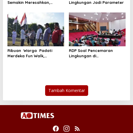
s
Semakin Meresahkan,
Lingkungan Jadi Parameter
Lumempouw Segera
Laporkan Dugaan
Penyimpangan Solar Subsidi
Sulut ke ESDM,KPK dan
Bareskrim
Ribuan Warga Padati
RDP Soal Pencemaran
Merdeka Fun Walk,
Lingkungan di
Honandar Kobarkan
Tandurusa,DPR Cek Lokasi
Semnata Merah Putih
Tambah Komentar