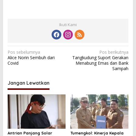
Ikuti Kami
N
Pos sebelumnya
Pos berikutnya
Alice Norin Sembuh dari
Tangkudung Suport Gerakan
a
Covid
Menabung Emas dan Bank
v
Sampah
i
Jangan Lewatkan
g
a
s
i
p
o
Antrian Panjang Solar
Tumengkol: Kinerja Kepala