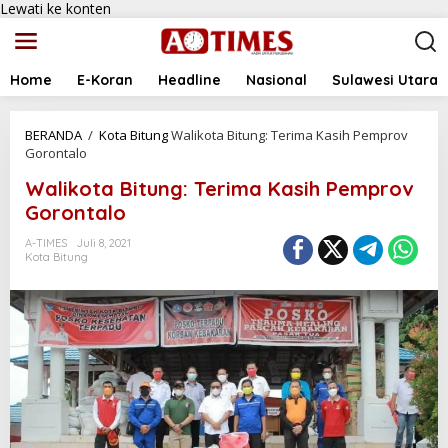
Lewati ke konten
Home
E-Koran
Headline
Nasional
Sulawesi Utara
BERANDA
/
Kota Bitung
Walikota Bitung: Terima Kasih Pemprov
Gorontalo
Walikota Bitung: Terima Kasih Pemprov
Gorontalo
A-TIMES
Juli 8, 2021
Kota Bitung