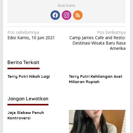
Ikuti Kami
N
Pos sebelumnya
Pos berikutnya
Edisi Kamis, 10 Juni 2021
Camp James Cafe and Resto:
a
Destinasi Wisata Baru Rasa
v
Amerika
i
Berita Terkait
g
a
Terry Putri Nikah Lagi
Terry Putri Kehilangan Aset
s
Miliaran Rupiah
i
p
Jangan Lewatkan
o
s
Jeje Slebew Penuh
Kontroversi