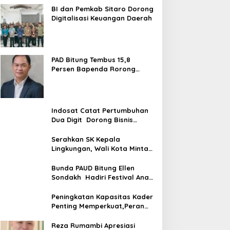
BI dan Pemkab Sitaro Dorong
Digitalisasi Keuangan Daerah
PAD Bitung Tembus 15,8
Persen Bapenda Rorong
Tegaskan kedepan Melebihi
Target
Indosat Catat Pertumbuhan
Dua Digit Dorong Bisnis
Berbasis AI
Serahkan SK Kepala
Lingkungan, Wali Kota Minta
ASN Utamajan Pelayanan
Bunda PAUD Bitung Ellen
Sondakh Hadiri Festival Anak
Sulut
Peningkatan Kapasitas Kader
Penting Memperkuat,Peran
PKK Sebagai Mitra Pemkot
Reza Rumambi Apresiasi