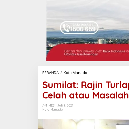
BERANDA
/
Kota Manado
S
u
Sumilat: Rajin Turl
m
i
Celah atau Masalah
l
a
t
A-TIMES
Juli 9, 2021
:
Kota Manado
R
a
j