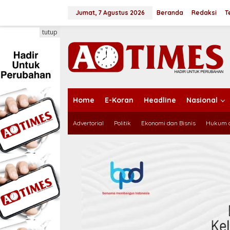
L
e
Jumat, 7 Agustus 2026
Beranda
Redaksi
T
w
a
tutup
t
i
k
e
k
o
n
Home
E-Koran
Headline
Nasional
t
e
Advertorial
Politik
Ekonomi dan Bisnis
Hukum d
n