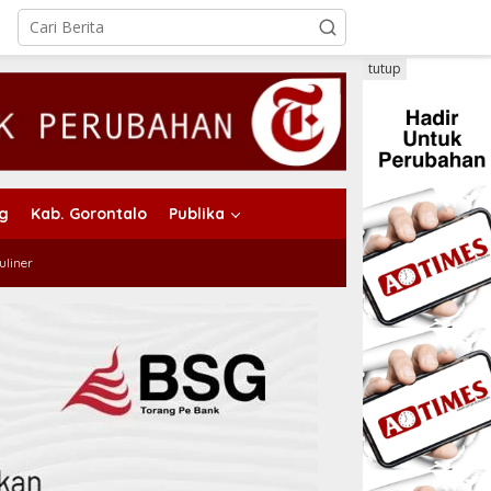
tutup
ng
Kab. Gorontalo
Publika
uliner