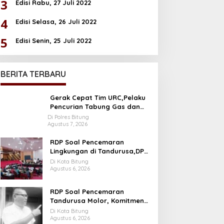
3
Edisi Rabu, 27 Juli 2022
4
Edisi Selasa, 26 Juli 2022
5
Edisi Senin, 25 Juli 2022
BERITA TERBARU
Gerak Cepat Tim URC,Pelaku
Pencurian Tabung Gas dan
Kursi Plastik Berhasil di Bekuk
Di Polres Bitung
Agustus 7, 2026
RDP Soal Pencemaran
Lingkungan di Tandurusa,DPR
Cek Lokasi
Di Kota Bitung
Agustus 6, 2026
RDP Soal Pencemaran
Tandurusa Molor, Komitmen
Wakil rakyat jadi Sorotan
Di Kota Bitung
Agustus 6, 2026