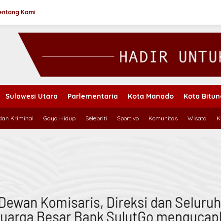
entang Kami
Sulawesi Utara
Parlementaria
Kota Manado
Kota Bitu
an Kriminal
Gaya Hidup
Selebriti
Sportivo
Komunitas
Wisata
K