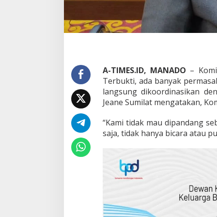
r
i
C
e
l
a
h
a
A-TIMES.ID, MANADO
– Komis
t
Terbukti, ada banyak permasal
a
u
langsung dikoordinasikan de
M
Jeane Sumilat mengatakan, Komi
a
s
“Kami tidak mau dipandang se
a
saja, tidak hanya bicara atau pu
l
a
h