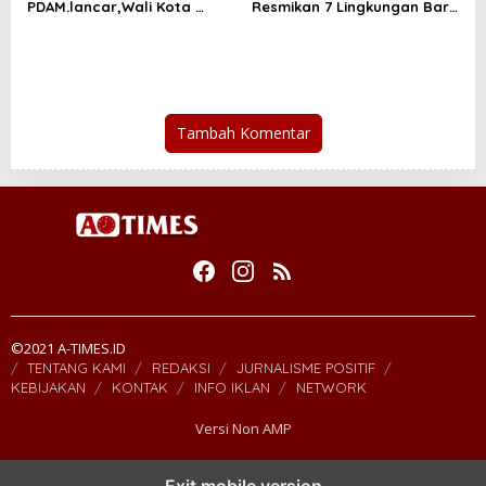
PDAM.lancar,Wali Kota
Resmikan 7 Lingkungan Baru
Kunjungi IPA Pineleng
di Mapanget
Tambah Komentar
©2021 A-TIMES.ID
TENTANG KAMI
REDAKSI
JURNALISME POSITIF
KEBIJAKAN
KONTAK
INFO IKLAN
NETWORK
Versi Non AMP