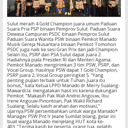
Sulut meraih 4 Gold Champion juara umum Paduan
Suara Pria PSP binaan Pemprov Sulut Paduan Suara
Dewasa Campuran PSDC binaan Pemprov Sulut
Paduan Suara Wanita PSW binaan Pemkot Manado
Musik Gereja Nusantara binaan Pemkot Tomohon
PSDC juga naik ke sesi Gran Prix dan jadi Champion.
Selain itu, PSRP dan PSA Sulut dapat juara 2.
Hadiahnya piala Presiden RI dan Menteri Agama.
Pemkot Manado mengirimkan 3 tim: PSW, PSRP, dan
Vocal Group. Hasilnya: PSW dapat 1 Gold Champion,
PSRP juara 2, Vocal Group peringkat 5. “Yang
penting pujian terbaik untuk Tuhan. Juara itu
bonus,” kata Ketua LPPD Manado dr Merry Sualang-
Mawardi.Ia mengatakan hasil ini karena dukungan
Pemkot. “Makasih Pak Wali Andrei Angouw, Ibu
Irene Angouw-Pinontoan, Pak Wakil Richard
Sualang. Selalu kasih arahan dan motivasi,”
ujarnya.PSW persembahkan untuk warga Manado*
Manager PSW Pnt Ir Jeane Sumilat bilang, gelar ini
buat warga Manado menjelang HUT kota ke-
403. “Terima kasih ke peserta, orang tua, pelatih.