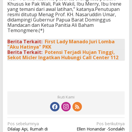
Khusus ke Pak Wali, Pak Wakil, Ibu Merry, Ibu Irene
yang temani dari awal latihan,” katanya.Penutupan
resmi ditutup Menag Prof. KH. Nasaruddin Umar,
didampingi Gubernur Papua Barat Dominggus
Mandacan dan Ketua Panitia Ali Baham
Temongmere.(*)
Berita Terkait:
First Lady Manado Juri Lomba
"Aku Hatinya" PKK
Berita Terkait:
Potensi Terjadi Hujan Tinggi,
Sekot Micler Ingatkan Hubungi Call Center 112
Ikuti Kami
N
Pos sebelumnya
Pos berikutnya
Dilalap Api, Rumah di
Ellen Honandar -Sondakh
a