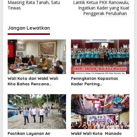
Maasing Rata Tanah, Satu
Lantik Ketua PKK Ranowulu,
v
Tewas
Ingatkan Kader yang Kuat
Penggerak Perubahan
i
g
Jangan Lewatkan
a
s
i
p
o
s
Wali Kota dan Wakil Wali
Peningkatan Kapasitas
Kita Bahas Rencana
Kader Penting
Pengendalian Banjir
Memperkuat,Peran PKK
Bersama Balai SDA
Sebagai Mitra Pemkot
Pastikan Layanan Air
Wakil Wali Kota Manado