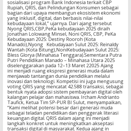
sosialisasi program Bank Indonesia terkait CBP
Rupiah, QRIS, dan Pelindungan Konsumen sebagai
bagian dari upaya membangun ekosistem ekonomi
yang inklusif, digital, dan berbasis nilai-nilai
kebudayaan lokal,” ujarnya. Dari ajang tersebut
Nyong QRIS,CBP,PeKa kebudayaan 2025 diraih
Jonathan Lolowang Minsel, Noni QRIS, CBP, PeKa
Kebudayaan 2025: Destiny Rooroh (Kota
Manado),Nyong Kebudayaan Sulut 2025: Reinaldy
Wantah (Kota Bitung),NoniKebudayaan Sulut 2025:
Bless Glorya (Minahasa Tenggara).Sementara Putra
Putri Pendidikan Manado – Minahasa Utara 2025
diselenggarakan pada 12–13 Maret 22025 Ajang
ini menjadi ruang ekspresi generasi muda dalam
menjawab tantangan dunia pendidikan melalui
inovasi dan teknologi. Kompetisi ini juga mengusung
voting QRIS yang mencatat 42.588 transaksi, sebagai
bentuk nyata adopsi sistem pembayaran digital oleh
kalangan pelajar dan mahasiswa. Ircham Andrianto
Taufick, Ketua Tim SP-PUR BI Sulut, menyampaikan,
“Kami melihat potensi besar dari generasi muda
sebagai teladan pendidikan dan penggerak literasi
keuangan digital. QRIS dalam ajang ini menjadi
langkah konkret untuk meningkatkan akseptasi
transaksi digital di masyarakat. Kedua ajang in