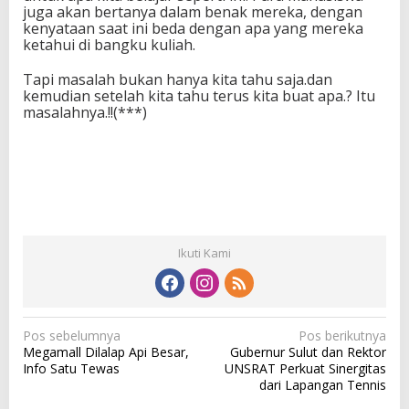
juga akan bertanya dalam benak mereka, dengan
kenyataan saat ini beda dengan apa yang mereka
ketahui di bangku kuliah.
Tapi masalah bukan hanya kita tahu saja.dan
kemudian setelah kita tahu terus kita buat apa.? Itu
masalahnya.!!(***)
Ikuti Kami
N
Pos sebelumnya
Pos berikutnya
Megamall Dilalap Api Besar,
Gubernur Sulut dan Rektor
a
Info Satu Tewas
UNSRAT Perkuat Sinergitas
v
dari Lapangan Tennis