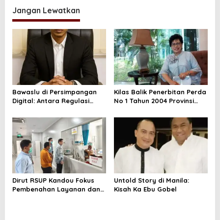
i
Jangan Lewatkan
g
a
s
i
p
o
Bawaslu di Persimpangan
Kilas Balik Penerbitan Perda
s
Digital: Antara Regulasi
No 1 Tahun 2004 Provinsi
yang Tertinggal dan
Sulut tentang Penegahan
Ancaman yang Makin
dan Pemberantasan
Canggih
Perdagangan Manusia.
Dirut RSUP Kandou Fokus
Untold Story di Manila:
Pembenahan Layanan dan
Kisah Ka Ebu Gobel
Prioritaskan Kenyamanan
Pasien