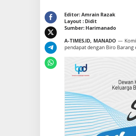
o
y
e
Editor: Amrain Razak
k
Layout : Didit
Sumber: Harimanado
A-TIMES.ID, MANADO
— Komisi
pendapat dengan Biro Barang da