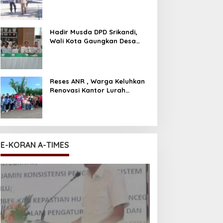
El Nino di Polres Bitung
Hadir Musda DPD Srikandi,
Wali Kota Gaungkan Desa
Kuat Jika Bersih dan
Transparan
Reses ANR , Warga Keluhkan
Renovasi Kantor Lurah
Hingga Pengurusan ijin PAUD
E-KORAN A-TIMES