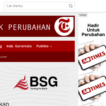
tutup
ng
Kab. Gorontalo
Publika
uliner