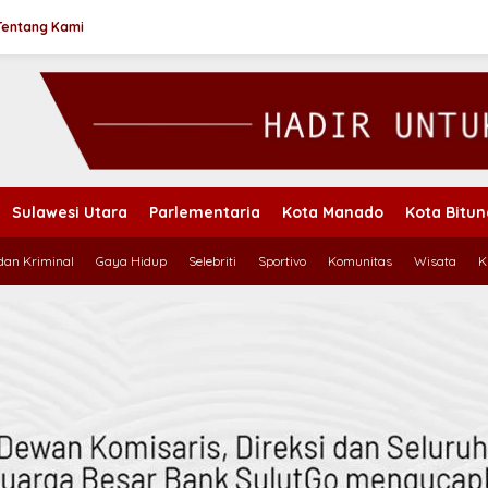
Tentang Kami
Sulawesi Utara
Parlementaria
Kota Manado
Kota Bitu
an Kriminal
Gaya Hidup
Selebriti
Sportivo
Komunitas
Wisata
K