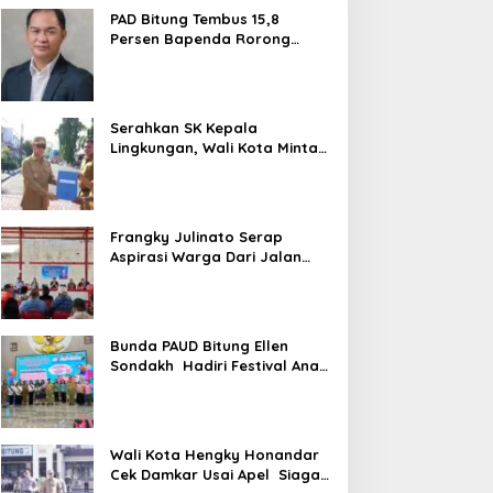
PAD Bitung Tembus 15,8
Persen Bapenda Rorong
Tegaskan kedepan Melebihi
Target
Serahkan SK Kepala
Lingkungan, Wali Kota Minta
ASN Utamajan Pelayanan
Frangky Julinato Serap
Aspirasi Warga Dari Jalan
Lubang Hingga Honor Pala
Bunda PAUD Bitung Ellen
Sondakh Hadiri Festival Anak
Sulut
Wali Kota Hengky Honandar
Cek Damkar Usai Apel Siaga