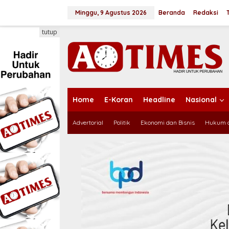
L
e
Minggu, 9 Agustus 2026
Beranda
Redaksi
w
a
tutup
t
i
k
e
k
o
n
Home
E-Koran
Headline
Nasional
t
e
Advertorial
Politik
Ekonomi dan Bisnis
Hukum d
n