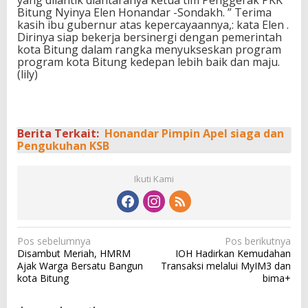
Bitung Nyinya Elen Honandar -Sondakh. ” Terima
kasih ibu gubernur atas kepercayaannya,: kata Elen .
Dirinya siap bekerja bersinergi dengan pemerintah
kota Bitung dalam rangka menyukseskan program
program kota Bitung kedepan lebih baik dan maju.
(lily)
Berita Terkait:
Honandar Pimpin Apel siaga dan
Pengukuhan KSB
Ikuti Kami
N
Pos sebelumnya
Pos berikutnya
Disambut Meriah, HMRM
IOH Hadirkan Kemudahan
a
Ajak Warga Bersatu Bangun
Transaksi melalui MyIM3 dan
v
kota Bitung
bima+
i