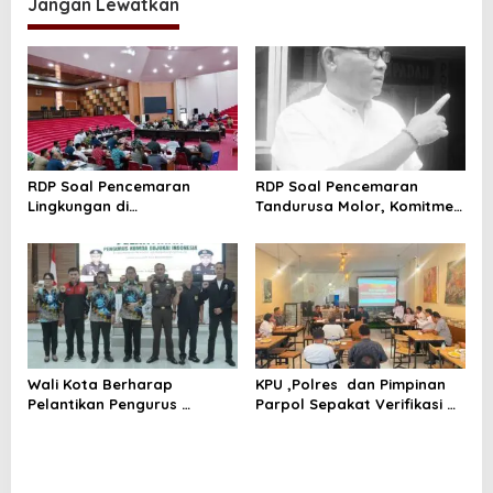
Jangan Lewatkan
g
a
s
i
p
o
RDP Soal Pencemaran
RDP Soal Pencemaran
s
Lingkungan di
Tandurusa Molor, Komitmen
Tandurusa,DPR Cek Lokasi
Wakil rakyat jadi Sorotan
Wali Kota Berharap
KPU ,Polres dan Pimpinan
Pelantikan Pengurus
Parpol Sepakat Verifikasi
Karate Do Gojukao Dorong
Parpol Harus Jelas Aman
Lahirnya Atlit Berprestasi
dan Terbuka