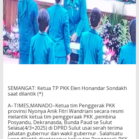
SEMANGAT: Ketua TP PKK Elen Honandar Sondakh
saat dilantik (*)
A–TIMES,MANADO–Ketua tim Penggerak PKK
provinsi Nyonya Anik Fitri Wandriani secara resmi
melantik ketua tim pemggeraak PKK ,pembina
Posyandu, Dekranasda, Bunda Paud se Sulut
Selasa(4/3=2025) di DPRD Sulut usai serah terima
jabatan gubernur dan wakil gubernur . Salahsatu
yang dilantik diantaranya ketua tim Penggerak PKK