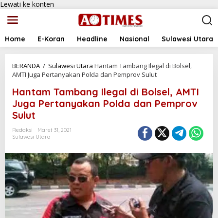
Lewati ke konten
Home
E-Koran
Headline
Nasional
Sulawesi Utara
BERANDA
/
Sulawesi Utara
Hantam Tambang Ilegal di Bolsel,
AMTI Juga Pertanyakan Polda dan Pemprov Sulut
Hantam Tambang Ilegal di Bolsel, AMTI
Juga Pertanyakan Polda dan Pemprov
Sulut
Redaksi
Maret 31, 2021
Sulawesi Utara