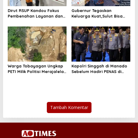
Dirut RSUP Kandou Fokus
Gubernur Tegaskan
Pembenahan Layanan dan
Keluarga Kuat,Sulut Bisa
Prioritaskan Kenyamanan
Maju
Pasien
Warga Tobayagan Ungkap
Kapolri Singgah di Manado
PETI Milik Politisi Merajalela
Sebelum Hadiri PENAS di
di Lahan JRBM
Gorontalo
Tambah Komentar