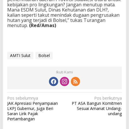
kebijakan pro lingkungan? Jangan menutup mata.
Mana ESDM Sulut, Dinas Kehutanan dan DLH?,
kalian seperti takut menindak dugaan pengrusakan
hutan yang terjadi di Bolsel,’’ tukas Turangan
menutup.
(Red/Amas)
AMTI Sulut
Bolsel
Ikuti Kami
N
Pos sebelumnya
Pos berikutnya
JAK Apresiasi Penyampaian
PT ASA Bangun Komitmen
a
LKPJ Gubernur, Juga Beri
Sesuai Amanat Undang-
v
Saran Lirik Pajak
undang
Pertambangan
i