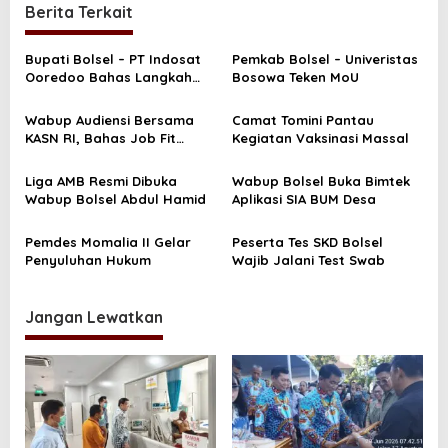
g
Berita Terkait
a
s
Bupati Bolsel – PT Indosat
Pemkab Bolsel – Univeristas
Ooredoo Bahas Langkah
Bosowa Teken MoU
i
Strategis Pelayanan
p
Interkom
Wabup Audiensi Bersama
Camat Tomini Pantau
o
KASN RI, Bahas Job Fit
Kegiatan Vaksinasi Massal
Jabatan Tinggi Pratama
s
Liga AMB Resmi Dibuka
Wabup Bolsel Buka Bimtek
Wabup Bolsel Abdul Hamid
Aplikasi SIA BUM Desa
Pemdes Momalia II Gelar
Peserta Tes SKD Bolsel
Penyuluhan Hukum
Wajib Jalani Test Swab
Jangan Lewatkan