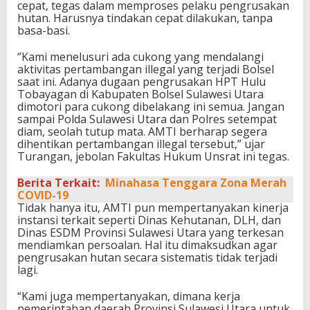
cepat, tegas dalam memproses pelaku pengrusakan
hutan. Harusnya tindakan cepat dilakukan, tanpa
basa-basi.
‘’Kami menelusuri ada cukong yang mendalangi
aktivitas pertambangan illegal yang terjadi Bolsel
saat ini. Adanya dugaan pengrusakan HPT Hulu
Tobayagan di Kabupaten Bolsel Sulawesi Utara
dimotori para cukong dibelakang ini semua. Jangan
sampai Polda Sulawesi Utara dan Polres setempat
diam, seolah tutup mata. AMTI berharap segera
dihentikan pertambangan illegal tersebut,” ujar
Turangan, jebolan Fakultas Hukum Unsrat ini tegas.
Berita Terkait:
Minahasa Tenggara Zona Merah
COVID-19
Tidak hanya itu, AMTI pun mempertanyakan kinerja
instansi terkait seperti Dinas Kehutanan, DLH, dan
Dinas ESDM Provinsi Sulawesi Utara yang terkesan
mendiamkan persoalan. Hal itu dimaksudkan agar
pengrusakan hutan secara sistematis tidak terjadi
lagi.
“Kami juga mempertanyakan, dimana kerja
pemerintahan daerah Provinsi Sulawesi Utara untuk