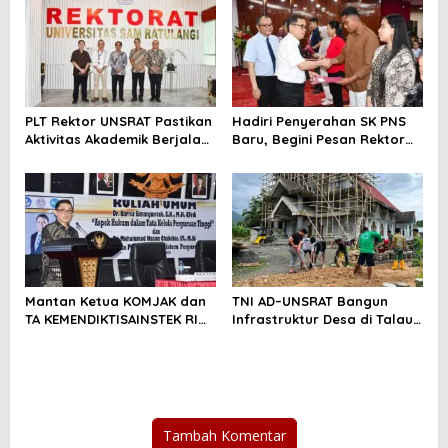
PLT Rektor UNSRAT Pastikan
Hadiri Penyerahan SK PNS
Aktivitas Akademik Berjalan
Baru, Begini Pesan Rektor
Normal
Unsrat /
Mantan Ketua KOMJAK dan
TNI AD–UNSRAT Bangun
TA KEMENDIKTISAINSTEK RI
Infrastruktur Desa di Talaud
“Kuliahi” Mahasiswa UNSRAT
Lewat Karya Bakti Skala
Besar
Tambah Komentar