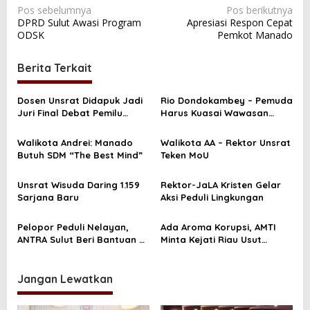
N
Pos sebelumnya
Pos berikutnya
DPRD Sulut Awasi Program
Apresiasi Respon Cepat
a
ODSK
Pemkot Manado
v
i
Berita Terkait
g
a
Dosen Unsrat Didapuk Jadi
Rio Dondokambey – Pemuda
Juri Final Debat Pemilu
Harus Kuasai Wawasan
s
Nasional
Kebangsaan
i
Walikota Andrei: Manado
Walikota AA – Rektor Unsrat
Butuh SDM “The Best Mind”
Teken MoU
p
o
Unsrat Wisuda Daring 1.159
Rektor-JaLA Kristen Gelar
s
Sarjana Baru
Aksi Peduli Lingkungan
Pelopor Peduli Nelayan,
Ada Aroma Korupsi, AMTI
ANTRA Sulut Beri Bantuan di
Minta Kejati Riau Usut
Manado
Proyek Pembangunan
Jembatan Batang Lubuh
Jangan Lewatkan