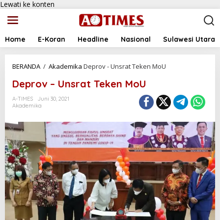
Lewati ke konten
Home
E-Koran
Headline
Nasional
Sulawesi Utara
BERANDA
/
Akademika
Deprov - Unsrat Teken MoU
Deprov – Unsrat Teken MoU
A-TIMES
Juni 30, 2021
Akademika