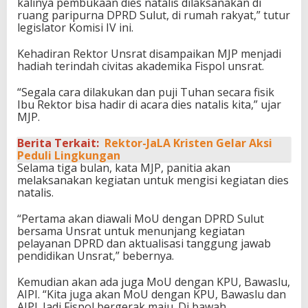
kalinya pembukaan dies natalis dilaksanakan di
ruang paripurna DPRD Sulut, di rumah rakyat,” tutur
legislator Komisi IV ini.
Kehadiran Rektor Unsrat disampaikan MJP menjadi
hadiah terindah civitas akademika Fispol unsrat.
“Segala cara dilakukan dan puji Tuhan secara fisik
Ibu Rektor bisa hadir di acara dies natalis kita,” ujar
MJP.
Berita Terkait:
Rektor-JaLA Kristen Gelar Aksi
Peduli Lingkungan
Selama tiga bulan, kata MJP, panitia akan
melaksanakan kegiatan untuk mengisi kegiatan dies
natalis.
“Pertama akan diawali MoU dengan DPRD Sulut
bersama Unsrat untuk menunjang kegiatan
pelayanan DPRD dan aktualisasi tanggung jawab
pendidikan Unsrat,” bebernya.
Kemudian akan ada juga MoU dengan KPU, Bawaslu,
AIPI. “Kita juga akan MoU dengan KPU, Bawaslu dan
AIPI. Jadi Fispol bergerak maju. Di bawah