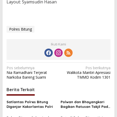
Layout: Syamsudin Hasan
Polres Bitung
Ikuti Kami
N
Pos sebelumnya
Pos berikutnya
Nia Ramadhani Terjerat
Walikota Mantiri Apresiasi
a
Narkoba Bareng Suami
TMMD Kodim 1301
v
i
Berita Terkait
g
a
Satlantas Polres Bitung
Polwan dan Bhayangkari
Diganjar Kakorlantas Polri
Bagikan Ratusan Takjil Pada
s
Warga