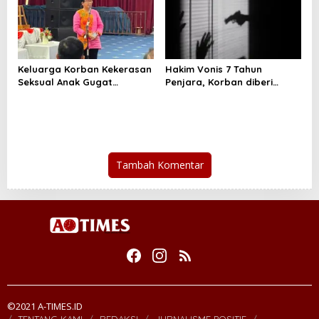
Keluarga Korban Kekerasan
Hakim Vonis 7 Tahun
Seksual Anak Gugat
Penjara, Korban diberi
Lambannya Penyidikan ke
Restitusi, Pada Kasus
PN Negeri Sulut
Kekerasan di MTS Tateli
Dua
Tambah Komentar
©2021 A-TIMES.ID