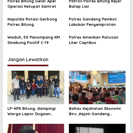
i
Polres Bitung Gelar Apel
Patroli Polres Bitung Kejar
Operasi Ketupat Samrat
Balap Liar
p
o
Kapolda Rotasi Gerbong
Polres Gandeng Pemkot
s
Polres Bitung
Lakukan Penyemprotan
Waduh, 50 Penumpang KM
Polres Amankan Ratusan
Sinabung Positif C-19
Liter Captikus
Jangan Lewatkan
LP–KPK Bitung. dampingi
Bahas Kejahatan Ekonomi
Warga Lapor Dugaan
Biru ,Kejati Gandeng
Pemerasan ke Polsek Maesa
Stekholder Terkait