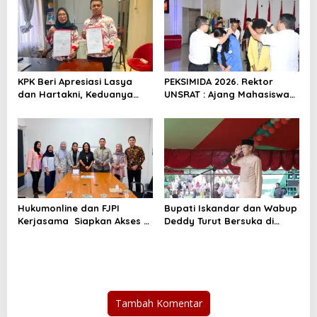
KPK Beri Apresiasi Lasya
PEKSIMIDA 2026. Rektor
dan Hartakni, Keduanya
UNSRAT : Ajang Mahasiswa
Dapat Sertifikasi Penyuluh
Asah Kreativitas dan
Antikorupsi.
Lestarikan Budaya
Hukumonline dan FJPI
Bupati Iskandar dan Wabup
Kerjasama Siapkan Akses AI
Deddy Turut Bersuka di
Gratis Untuk Jurnalis
Peringatan HUT Kecamatan
Perempuan
Helumo Ke 11
Tambah Komentar