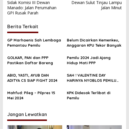
Sidak Komisi III Dewan
Dewan Sulut Tinjau Lampu
a
Manado: Jalan Perumahan
Jalan Minut
v
GPI Rusak Parah
i
Berita Terkait
g
a
GP Marhaenis Sah Lembaga
Belum Dicairkan Kemenkeu,
s
Pemantau Pemilu
Anggaran KPU Tekor Banyak
i
GOLKAR, PAN dan PPP
Pemilu 2024 Jadi Ajang
p
Pastikan Daftar Bareng
Hidup Mati PPP
o
s
ABID, YASTI, AYUB DAN
SAH ! VALENTINE DAY
ADITYA CS SIAP FIGHT 2024
HARINYA NYOBLOS PEMILU
2024
Mahfud: Pileg – Pilpres 15
KPK Didesak Terlibat di
Mei 2024
Pemilu
Jangan Lewatkan