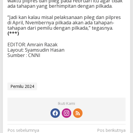
waktu pilpres dan pileg pada Februari itu agar tidak
ada tahapan yang berhimpitan dengan pilkada.
“Jadi kan kalau misal pelaksanaan pileg dan pilpres
di April, Nvembernya pilkada akan ada tahapan-
tahapan dari pemilu dengan pilkada,” tegasnya.
(***)
EDITOR: Amrain Razak
Layout: Syamsudin Hasan
Sumber : CNNI
Pemilu 2024
Ikuti Kami
N
Pos sebelumnya
Pos berikutnya