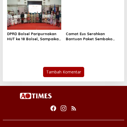
DPRD Bolsel Paripurnakan
Camat Eus Serahkan
HUT ke 18 Bolsel, Sampaikan
Bantuan Paket Sembako
Spirit Perkuat Sinergi
dan Peralatan Sekolah bagi
Bangun Daerah
Warga Helumo
Tambah Komentar