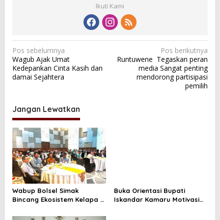
Ikuti Kami
N
Pos sebelumnya
Pos berikutnya
Wagub Ajak Umat
Runtuwene Tegaskan peran
a
Kedepankan Cinta Kasih dan
media Sangat penting
v
damai Sejahtera
mendorong partisipasi
pemilih
i
g
Jangan Lewatkan
a
s
i
p
o
s
Wabup Bolsel Simak
Buka Orientasi Bupati
Bincang Ekosistem Kelapa di
Iskandar Kamaru Motivasi
Desiminasi Perekonomian
PPPK Pemerintah Kabupaten
Sulut
Bolsel Tahun 2026