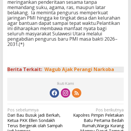
meringankan penderitaan sesama tanpa
memandang suku, agama, ras, maupun latar
belakang. Ia meminta pengurus memperkuat
jaringan PMI hingga ke tingkat desa dan kelurahan
agar bantuan dapat sampai tepat waktu.Pelantikan
ini diharapkan membawa manfaat nyata bagi
seluruh masyarakat Sulawesi Utara melalui
pengabdian pengurus baru PMI masa bakti 2026–
2031.(*)
Berita Terkait:
Wagub Ajak Perangi Narkoba
Ikuti Kami
N
Pos sebelumnya
Pos berikutnya
Dari Bau Busuk jadi Berkah,
Kapolres Pimpin Peletakan
a
Ketua PKK Ellen Sondakh
Batu Pertama Bedah
v
Terus Bergerak olah Sampah
Rumah,Warga Kurang
Jadi kompos
Mampu Dapat Tempat