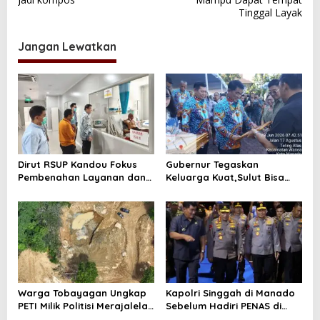
i
Tinggal Layak
g
a
Jangan Lewatkan
s
i
p
o
s
Dirut RSUP Kandou Fokus
Gubernur Tegaskan
Pembenahan Layanan dan
Keluarga Kuat,Sulut Bisa
Prioritaskan Kenyamanan
Maju
Pasien
Warga Tobayagan Ungkap
Kapolri Singgah di Manado
PETI Milik Politisi Merajalela
Sebelum Hadiri PENAS di
di Lahan JRBM
Gorontalo