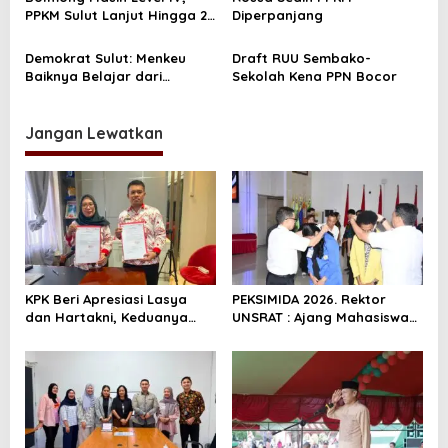
s
PPKM Sulut Lanjut Hingga 20
Diperpanjang
September
Demokrat Sulut: Menkeu
Draft RUU Sembako-
Baiknya Belajar dari
Sekolah Kena PPN Bocor
Gubernur OD
Jangan Lewatkan
KPK Beri Apresiasi Lasya
PEKSIMIDA 2026. Rektor
dan Hartakni, Keduanya
UNSRAT : Ajang Mahasiswa
Dapat Sertifikasi Penyuluh
Asah Kreativitas dan
Antikorupsi.
Lestarikan Budaya