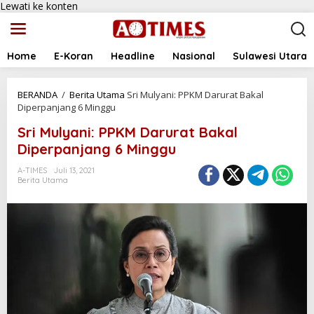
Lewati ke konten
Home
E-Koran
Headline
Nasional
Sulawesi Utara
BERANDA
/
Berita Utama
Sri Mulyani: PPKM Darurat Bakal
Diperpanjang 6 Minggu
Sri Mulyani: PPKM Darurat Bakal
Diperpanjang 6 Minggu
A-TIMES
Juli 13, 2021
Berita Utama