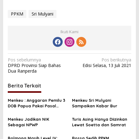
PPKM
Sri Mulyani
Ikuti Kami
N
Pos sebelumnya
Pos berikutnya
DPRD Provinsi Siap Bahas
Edisi Selasa, 13 Juli 2021
a
Dua Ranperda
v
i
Berita Terkait
g
a
Menkeu : Anggaran Pemilu 3
Menkeu Sri Mulyani
DOB Papua Pakai Pasal
Sampaikan Kabar Bur
s
Khusus
i
Menkeu Jadikan NIK
Turis Asing Hanya Diizinkan
Sebagai NPWP
Lewat Soetta dan Samrat
p
o
Bolmong Masih Level IV;
Rossa Sedih PPKM