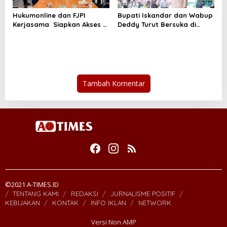
Hukumonline dan FJPI
Bupati Iskandar dan Wabup
Kerjasama Siapkan Akses AI
Deddy Turut Bersuka di
Gratis Untuk Jurnalis
Peringatan HUT Kecamatan
Perempuan
Helumo Ke 11
Tambah Komentar
©2021 A-TIMES.ID
TENTANG KAMI
REDAKSI
JURNALISME POSITIF
KEBIJAKAN
KONTAK
INFO IKLAN
NETWORK
Versi Non AMP