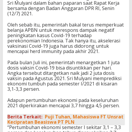
Sri Mulyani dalam bahan paparan saat Rapat Kerja
bersama dengan Badan Anggaran DPR RI, Senin
(12/7) 2021.
Oleh sebab itu, pemerintah bakal terus memperkuat
belanja APBN untuk merespons dampak negatif
peningkatan kasus Covid-19 terhadap
perekonomian Indonesia. Tak hanya itu, akselerasi
vaksinasi Covid-19 juga harus didorong untuk
mencapai herd immunity pada akhir 2021.
Pada bulan Juli ini, pemerintah menargetkan 1 juta
dosis vaksin Covid-19 bisa disuntikkan per hari.
Angka tersebut ditargetkan naik jadi 2 juta dosis
vaksin pada Agustus 2021. Sri Mulyani memprediksi
ekonomi tumbuh pada semester I/2021 di kisaran
3,1-3,3 persen.
Adapun pertumbuhan ekonomi pada keseluruhan
2021 diperkirakan mencapai 3,7 hingga 4,5 persen.
Berita Terkait:
Puji Tuhan, Mahasiswa FT Unsrat
Kecipratan Beasiswa PT PLN
“Pertumbuhan ekonomi semester I sekitar 3,1 – 3,3