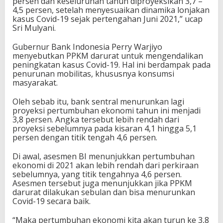
persen dan keseluruhan tahun diproyeksikan 3,7 –
4,5 persen, setelah menyesuaikan dinamika lonjakan
kasus Covid-19 sejak pertengahan Juni 2021,” ucap
Sri Mulyani.
Gubernur Bank Indonesia Perry Warjiyo
menyebutkan PPKM darurat untuk mengendalikan
peningkatan kasus Covid-19. Hal ini berdampak pada
penurunan mobilitas, khususnya konsumsi
masyarakat.
Oleh sebab itu, bank sentral menurunkan lagi
proyeksi pertumbuhan ekonomi tahun ini menjadi
3,8 persen. Angka tersebut lebih rendah dari
proyeksi sebelumnya pada kisaran 4,1 hingga 5,1
persen dengan titik tengah 4,6 persen.
Di awal, asesmen BI menunjukkan pertumbuhan
ekonomi di 2021 akan lebih rendah dari perkiraan
sebelumnya, yang titik tengahnya 4,6 persen.
Asesmen tersebut juga menunjukkan jika PPKM
darurat dilakukan sebulan dan bisa menurunkan
Covid-19 secara baik.
“Maka pertumbuhan ekonomi kita akan turun ke 3,8