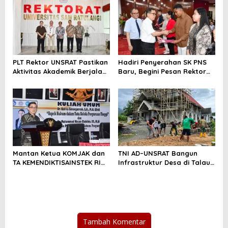
s
i
p
o
s
PLT Rektor UNSRAT Pastikan
Hadiri Penyerahan SK PNS
Aktivitas Akademik Berjalan
Baru, Begini Pesan Rektor
Normal
Unsrat /
Mantan Ketua KOMJAK dan
TNI AD–UNSRAT Bangun
TA KEMENDIKTISAINSTEK RI
Infrastruktur Desa di Talaud
“Kuliahi” Mahasiswa UNSRAT
Lewat Karya Bakti Skala
Besar
Tambah Komentar