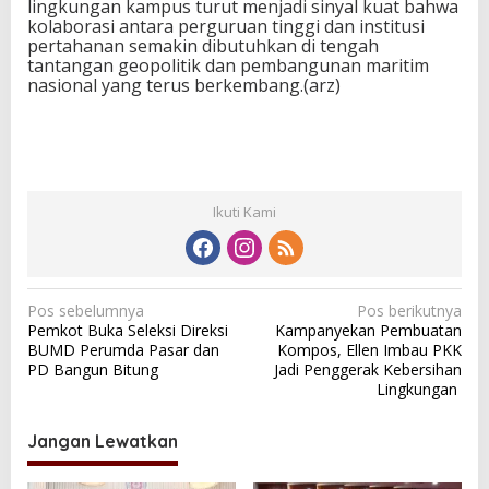
lingkungan kampus turut menjadi sinyal kuat bahwa
kolaborasi antara perguruan tinggi dan institusi
pertahanan semakin dibutuhkan di tengah
tantangan geopolitik dan pembangunan maritim
nasional yang terus berkembang.(arz)
Ikuti Kami
N
Pos sebelumnya
Pos berikutnya
Pemkot Buka Seleksi Direksi
Kampanyekan Pembuatan
a
BUMD Perumda Pasar dan
Kompos, Ellen Imbau PKK
v
PD Bangun Bitung
Jadi Penggerak Kebersihan
Lingkungan
i
g
Jangan Lewatkan
a