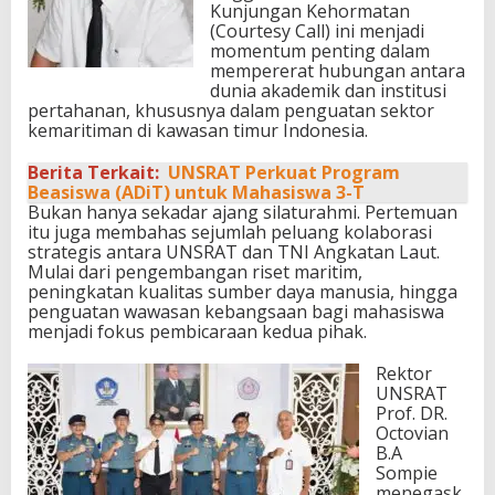
Kunjungan Kehormatan
(Courtesy Call) ini menjadi
momentum penting dalam
mempererat hubungan antara
dunia akademik dan institusi
pertahanan, khususnya dalam penguatan sektor
kemaritiman di kawasan timur Indonesia.
Berita Terkait:
UNSRAT Perkuat Program
Beasiswa (ADiT) untuk Mahasiswa 3-T
Bukan hanya sekadar ajang silaturahmi. Pertemuan
itu juga membahas sejumlah peluang kolaborasi
strategis antara UNSRAT dan TNI Angkatan Laut.
Mulai dari pengembangan riset maritim,
peningkatan kualitas sumber daya manusia, hingga
penguatan wawasan kebangsaan bagi mahasiswa
menjadi fokus pembicaraan kedua pihak.
Rektor
UNSRAT
Prof. DR.
Octovian
B.A
Sompie
menegask