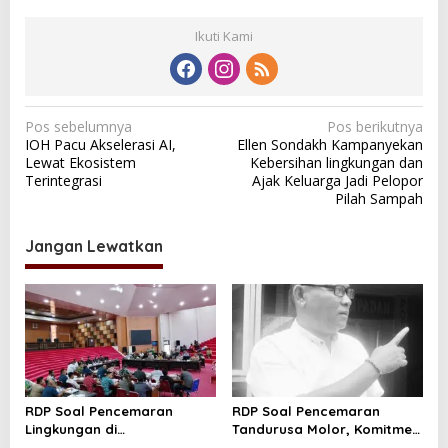
Ikuti Kami
N
Pos sebelumnya
Pos berikutnya
IOH Pacu Akselerasi AI,
Ellen Sondakh Kampanyekan
a
Lewat Ekosistem
Kebersihan lingkungan dan
v
Terintegrasi
Ajak Keluarga Jadi Pelopor
Pilah Sampah
i
g
Jangan Lewatkan
a
s
i
p
o
s
RDP Soal Pencemaran
RDP Soal Pencemaran
Lingkungan di
Tandurusa Molor, Komitmen
Tandurusa,DPR Cek Lokasi
Wakil rakyat jadi Sorotan