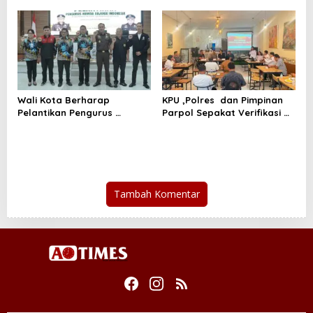
Wali Kota Berharap
KPU ,Polres dan Pimpinan
Pelantikan Pengurus
Parpol Sepakat Verifikasi
Karate Do Gojukao Dorong
Parpol Harus Jelas Aman
Lahirnya Atlit Berprestasi
dan Terbuka
Tambah Komentar