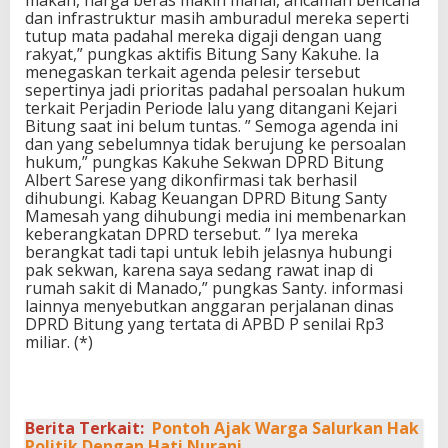
dan infrastruktur masih amburadul mereka seperti
tutup mata padahal mereka digaji dengan uang
rakyat,” pungkas aktifis Bitung Sany Kakuhe. Ia
menegaskan terkait agenda pelesir tersebut
sepertinya jadi prioritas padahal persoalan hukum
terkait Perjadin Periode lalu yang ditangani Kejari
Bitung saat ini belum tuntas. ” Semoga agenda ini
dan yang sebelumnya tidak berujung ke persoalan
hukum,” pungkas Kakuhe Sekwan DPRD Bitung
Albert Sarese yang dikonfirmasi tak berhasil
dihubungi. Kabag Keuangan DPRD Bitung Santy
Mamesah yang dihubungi media ini membenarkan
keberangkatan DPRD tersebut. ” Iya mereka
berangkat tadi tapi untuk lebih jelasnya hubungi
pak sekwan, karena saya sedang rawat inap di
rumah sakit di Manado,” pungkas Santy. informasi
lainnya menyebutkan anggaran perjalanan dinas
DPRD Bitung yang tertata di APBD P senilai Rp3
miliar. (*)
Berita Terkait:
Pontoh Ajak Warga Salurkan Hak
Politik Dengan Hati Nurani