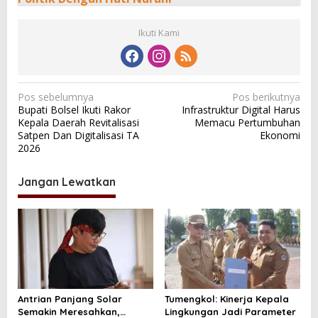
Ikuti Kami
N
Pos sebelumnya
Pos berikutnya
Bupati Bolsel Ikuti Rakor
Infrastruktur Digital Harus
a
Kepala Daerah Revitalisasi
Memacu Pertumbuhan
v
Satpen Dan Digitalisasi TA
Ekonomi
2026
i
g
Jangan Lewatkan
a
s
i
p
o
s
Antrian Panjang Solar
Tumengkol: Kinerja Kepala
Semakin Meresahkan,
Lingkungan Jadi Parameter