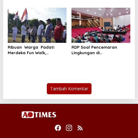
Lumempouw Segera
Laporkan Dugaan
Penyimpangan Solar Subsidi
Sulut ke ESDM,KPK dan
Bareskrim
Ribuan Warga Padati
RDP Soal Pencemaran
Merdeka Fun Walk,
Lingkungan di
Honandar Kobarkan
Tandurusa,DPR Cek Lokasi
Semnata Merah Putih
Tambah Komentar