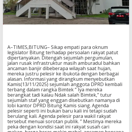
A–TIMES,BITUNG– Sikap empati para oknum
legislator Bitung terhadap persoalan rakyat patut
dipertanyakan. Ditengah sejumlah pergumulan,
jalan rusak infrastruktur masih amburadul bahkan
ancaman banjir dibeberapa wilayah saat hujan,
mereka justru pelesir ke ibukota dengan berbagai
alasan. Informasi yang dirangkum menyebutkan
Kamis(13/11/2025) sejumlah anggota DPRD kembali
terbang dalam rangka Bimtek ” Iya mereka
berangkat tadi kalau Ndak salah Bimtek,” tutur
sejumlah staf yang enggan disebutkan namanya di
lobi kantor DPRD Bitung Kamis siang. Agenda
pelesir seperti ini bukan baru kali ini tetapi sudah
berulang kali. Agenda pelesir para wakil rakyat
tersebut menuai sorotan publik. ” Mestinya mereka
peka dengan kondisi saat ini rakyat susah cari
makan, harga beras makin mahal, ancaman bencana