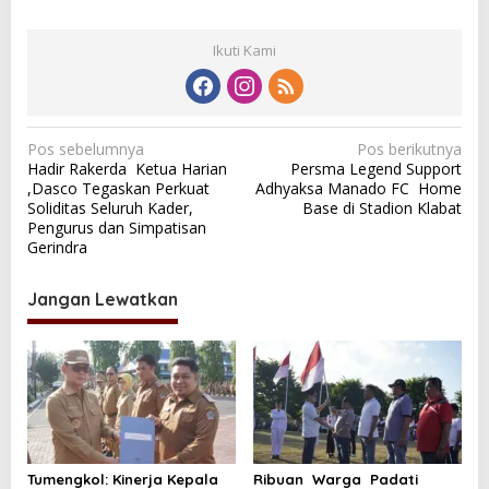
Ikuti Kami
N
Pos sebelumnya
Pos berikutnya
Hadir Rakerda Ketua Harian
Persma Legend Support
a
,Dasco Tegaskan Perkuat
Adhyaksa Manado FC Home
v
Soliditas Seluruh Kader,
Base di Stadion Klabat
Pengurus dan Simpatisan
i
Gerindra
g
a
Jangan Lewatkan
s
i
p
o
s
Tumengkol: Kinerja Kepala
Ribuan Warga Padati