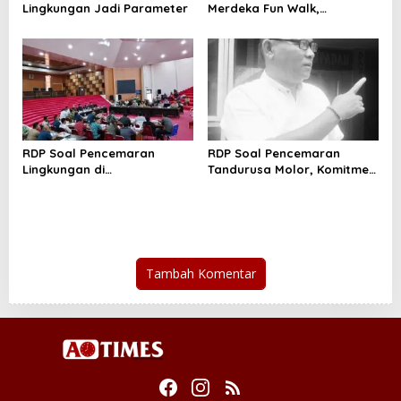
Lingkungan Jadi Parameter
Merdeka Fun Walk,
Honandar Kobarkan
Semnata Merah Putih
RDP Soal Pencemaran
RDP Soal Pencemaran
Lingkungan di
Tandurusa Molor, Komitmen
Tandurusa,DPR Cek Lokasi
Wakil rakyat jadi Sorotan
Tambah Komentar