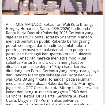
A—TIMES,MANADO–Kehadiran Wali Kota Bitung,
Hengky Honandar, Sabtu(23/5/2026) hadir pada
Rapat Kerja Daerah (Rakerda) 2026 Gerindra yang
digelar di Four Points Hotel by Sheraton Manado
menjadi perhatian publik. Rakerda berlangsung
penuh semangat dan dihadiri sejumlah tokoh
penting, termasuk kepala daerah dan pengurus
partai dari berbagai kabupaten/kota di Sulawesi
Utara. Kehadiran mereka menjadi simbol kuat
soliditas Partai Gerindra dalam menghadapi
dinamika politik ke depan..” Saya hadir karena
diundang dan Partai Gerindra yang mengusung saya
dan Randito Maringka sebagai Wali kota dan wakil
wali kota Bitung ,” kata Honandar pada sejumlah
media usai pembukaan Rakerda. Randito Maringka
juga ketua DPC Gerindra kota Bitung hadir bersama
kader dan pengurus serta anggota DPRD dari
Gerindra. Ketua DPD Partai Gerindra Sulawesi
Utara, Mayjen TNI (Purn) Yulius Selvanus,
menyampaikan apresiasi atas dukungan seluruh