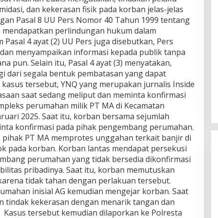
idasi, dan kekerasan fisik pada korban jelas-jelas
ngan Pasal 8 UU Pers Nomor 40 Tahun 1999 tentang
nya mendapatkan perlindungan hukum dalam
 Pasal 4 ayat (2) UU Pers juga disebutkan, Pers
dan menyampaikan informasi kepada publik tanpa
na pun. Selain itu, Pasal 4 ayat (3) menyatakan,
gi dari segala bentuk pembatasan yang dapat
kasus tersebut, YNQ yang merupakan jurnalis Inside
saan saat sedang meliput dan meminta konfirmasi
 kompleks perumahan milik PT MA di Kecamatan
ruari 2025. Saat itu, korban bersama sejumlah
minta konfirmasi pada pihak pengembang perumahan.
 pihak PT MA memprotes unggahan terkait banjir di
ok pada korban. Korban lantas mendapat persekusi
gembang perumahan yang tidak bersedia dikonfirmasi
litas pribadinya. Saat itu, korban memutuskan
arena tidak tahan dengan perlakuan tersebut.
ahan inisial AG kemudian mengejar korban. Saat
an tindak kekerasan dengan menarik tangan dan
Kasus tersebut kemudian dilaporkan ke Polresta