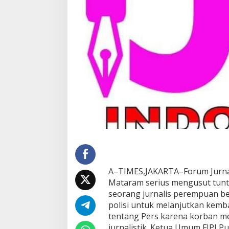
s
K
e
k
e
r
a
s
a
n
J
u
r
n
a
l
i
s
P
A–TIMES,JAKARTA–Forum Jurnal
e
Mataram serius mengusut tunta
r
seorang jurnalis perempuan be
e
polisi untuk melanjutkan kem
m
p
tentang Pers karena korban m
u
jurnalistik. Ketua Umum FJPI P