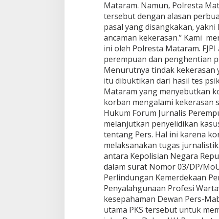
Mataram. Namun, Polresta Mat
tersebut dengan alasan perbu
pasal yang disangkakan, yakni
ancaman kekerasan.” Kami men
ini oleh Polresta Mataram. FJ
perempuan dan penghentian pen
Menurutnya tindak kekerasan y
itu dibuktikan dari hasil tes p
Mataram yang menyebutkan kor
korban mengalami kekerasan sa
Hukum Forum Jurnalis Perempu
melanjutkan penyelidikan kas
tentang Pers. Hal ini karena 
melaksanakan tugas jurnalistik
antara Kepolisian Negara Repu
dalam surat Nomor 03/DP/MoU/
Perlindungan Kemerdekaan Pe
Penyalahgunaan Profesi Warta
kesepahaman Dewan Pers-Mabes
utama PKS tersebut untuk memin