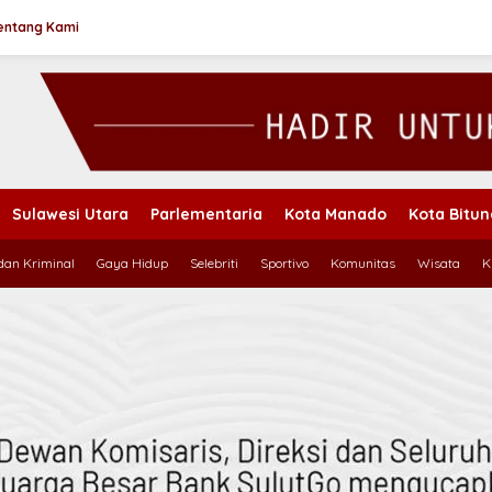
entang Kami
Sulawesi Utara
Parlementaria
Kota Manado
Kota Bitu
an Kriminal
Gaya Hidup
Selebriti
Sportivo
Komunitas
Wisata
K