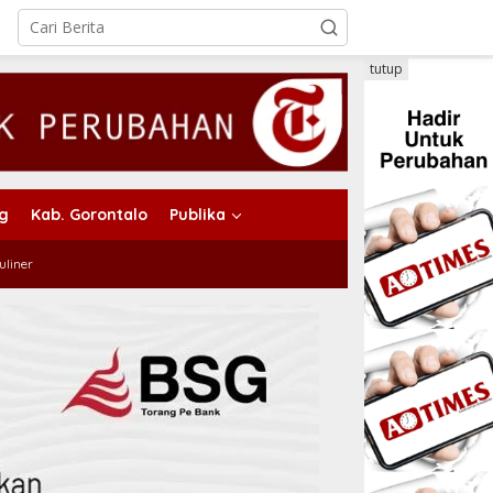
tutup
ng
Kab. Gorontalo
Publika
uliner