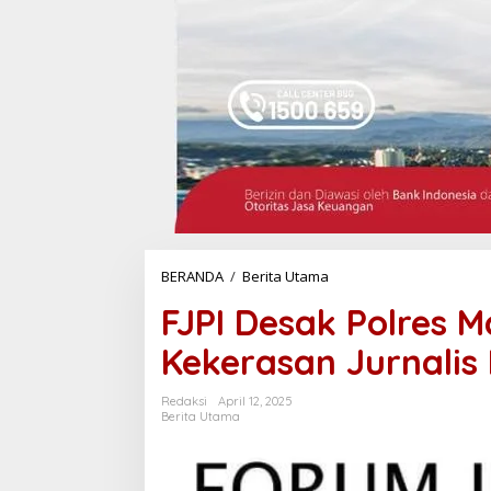
BERANDA
/
Berita Utama
F
J
FJPI Desak Polres 
P
I
Kekerasan Jurnalis
D
e
s
Redaksi
April 12, 2025
a
Berita Utama
k
P
o