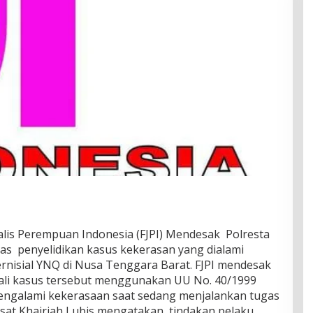
is Perempuan Indonesia (FJPI) Mendesak Polresta
s penyelidikan kasus kekerasan yang dialami
rnisial YNQ di Nusa Tenggara Barat. FJPI mendesak
bali kasus tersebut menggunakan UU No. 40/1999
engalami kekerasaan saat sedang menjalankan tugas
usat Khairiah Lubis mengatakan, tindakan pelaku