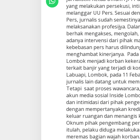
a
yang melakukan persekusi, intim
n
melanggar UU Pers. Sesuai de
d
i
Pers, jurnalis sudah semesti
N
melaksanakan profesijya. Dalam
T
berhak mengakses, mengolah, 
B
adanya intervensi dari pihak ma
kebebasan pers harus dilindun
menghambat kinerjanya. Pada 
Lombok menjadi korban kekera
terkait banjir yang terjadi di
Labuapi, Lombok, pada 11 Feba
jurnalis lain datang untuk me
Tetapi saat proses wawancara,
akun media sosial Inside Lomb
dan intimidasi dari pihak pen
dengan mempertanyakan kredibi
keluar ruangan dan menangis k
Oknum pihak pengembang perum
itulah, pelaku diduga melakuk
meremas bagian wajah korban. 