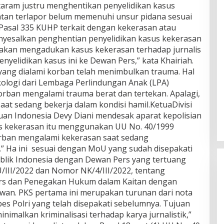
aram justru menghentikan penyelidikan kasus
atan terlapor belum memenuhi unsur pidana sesuai
 Pasal 335 KUHP terkait dengan kekerasan atau
yesalkan penghentian penyelidikan kasus kekerasan
PI akan mengadukan kasus kekerasan terhadap jurnalis
yelidikan kasus ini ke Dewan Pers,” kata Khairiah.
ang dialami korban telah menimbulkan trauma. Hal
sikologi dari Lembaga Perlindungan Anak (LPA)
ban mengalami trauma berat dan tertekan. Apalagi,
at sedang bekerja dalam kondisi hamil.KetuaDivisi
an Indonesia Devy Diani mendesak aparat kepolisian
us kekerasan itu menggunakan UU No. 40/1999
korban mengalami kekerasan saat sedang
.” Ha ini sesuai dengan MoU yang sudah disepakati
blik Indonesia dengan Dewan Pers yang tertuang
III/2022 dan Nomor NK/4/III/2022, tentang
rs dan Penegakan Hukum dalam Kaitan dengan
wan. PKS pertama ini merupakan turunan dari nota
 Polri yang telah disepakati sebelumnya. Tujuan
imalkan kriminalisasi terhadap karya jurnalistik,”