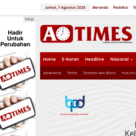
L
e
Jumat, 7 Agustus 2026
Beranda
Redaksi
T
w
a
tutup
t
i
k
e
k
o
n
Home
E-Koran
Headline
Nasional
t
e
Advertorial
Politik
Ekonomi dan Bisnis
Hukum d
n