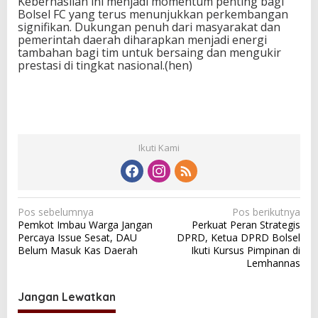
Keberhasilan ini menjadi momentum penting bagi
Bolsel FC yang terus menunjukkan perkembangan
signifikan. Dukungan penuh dari masyarakat dan
pemerintah daerah diharapkan menjadi energi
tambahan bagi tim untuk bersaing dan mengukir
prestasi di tingkat nasional.(hen)
Ikuti Kami
N
Pos sebelumnya
Pos berikutnya
Pemkot Imbau Warga Jangan
Perkuat Peran Strategis
a
Percaya Issue Sesat, DAU
DPRD, Ketua DPRD Bolsel
v
Belum Masuk Kas Daerah
Ikuti Kursus Pimpinan di
Lemhannas
i
g
Jangan Lewatkan
a