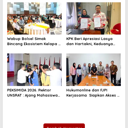
s
i
p
o
s
Wabup Bolsel Simak
KPK Beri Apresiasi Lasya
Bincang Ekosistem Kelapa di
dan Hartakni, Keduanya
Desiminasi Perekonomian
Dapat Sertifikasi Penyuluh
Sulut
Antikorupsi.
PEKSIMIDA 2026. Rektor
Hukumonline dan FJPI
UNSRAT : Ajang Mahasiswa
Kerjasama Siapkan Akses AI
Asah Kreativitas dan
Gratis Untuk Jurnalis
Lestarikan Budaya
Perempuan