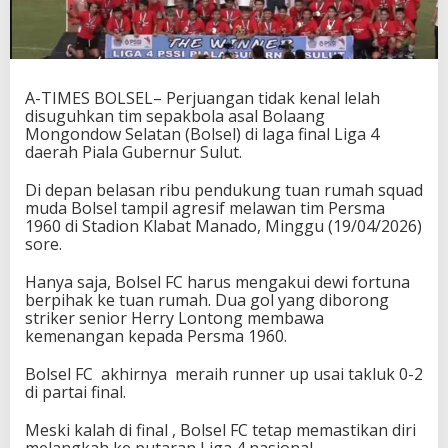
A-TIMES BOLSEL– Perjuangan tidak kenal lelah
disuguhkan tim sepakbola asal Bolaang
Mongondow Selatan (Bolsel) di laga final Liga 4
daerah Piala Gubernur Sulut.
Di depan belasan ribu pendukung tuan rumah squad
muda Bolsel tampil agresif melawan tim Persma
1960 di Stadion Klabat Manado, Minggu (19/04/2026)
sore.
Hanya saja, Bolsel FC harus mengakui dewi fortuna
berpihak ke tuan rumah. Dua gol yang diborong
striker senior Herry Lontong membawa
kemenangan kepada Persma 1960.
Bolsel FC akhirnya meraih runner up usai takluk 0-2
di partai final.
Meski kalah di final , Bolsel FC tetap memastikan diri
melangkah ke putaran Liga 4 nasional,