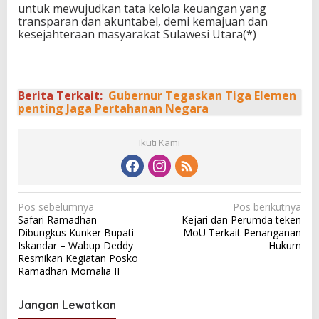
untuk mewujudkan tata kelola keuangan yang
transparan dan akuntabel, demi kemajuan dan
kesejahteraan masyarakat Sulawesi Utara(*)
Berita Terkait:
Gubernur Tegaskan Tiga Elemen
penting Jaga Pertahanan Negara
Ikuti Kami
N
Pos sebelumnya
Pos berikutnya
Safari Ramadhan
Kejari dan Perumda teken
a
Dibungkus Kunker Bupati
MoU Terkait Penanganan
v
Iskandar – Wabup Deddy
Hukum
Resmikan Kegiatan Posko
i
Ramadhan Momalia II
g
a
Jangan Lewatkan