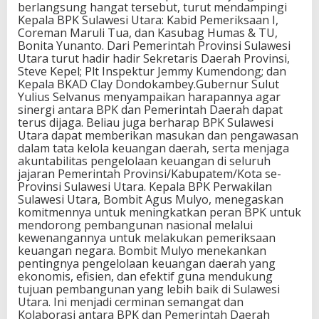
berlangsung hangat tersebut, turut mendampingi
Kepala BPK Sulawesi Utara: Kabid Pemeriksaan I,
Coreman Maruli Tua, dan Kasubag Humas & TU,
Bonita Yunanto. Dari Pemerintah Provinsi Sulawesi
Utara turut hadir hadir Sekretaris Daerah Provinsi,
Steve Kepel; Plt Inspektur Jemmy Kumendong; dan
Kepala BKAD Clay Dondokambey.Gubernur Sulut
Yulius Selvanus menyampaikan harapannya agar
sinergi antara BPK dan Pemerintah Daerah dapat
terus dijaga. Beliau juga berharap BPK Sulawesi
Utara dapat memberikan masukan dan pengawasan
dalam tata kelola keuangan daerah, serta menjaga
akuntabilitas pengelolaan keuangan di seluruh
jajaran Pemerintah Provinsi/Kabupatem/Kota se-
Provinsi Sulawesi Utara. Kepala BPK Perwakilan
Sulawesi Utara, Bombit Agus Mulyo, menegaskan
komitmennya untuk meningkatkan peran BPK untuk
mendorong pembangunan nasional melalui
kewenangannya untuk melakukan pemeriksaan
keuangan negara. Bombit Mulyo menekankan
pentingnya pengelolaan keuangan daerah yang
ekonomis, efisien, dan efektif guna mendukung
tujuan pembangunan yang lebih baik di Sulawesi
Utara. Ini menjadi cerminan semangat dan
Kolaborasi antara BPK dan Pemerintah Daerah