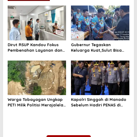
s
i
p
o
s
Dirut RSUP Kandou Fokus
Gubernur Tegaskan
Pembenahan Layanan dan
Keluarga Kuat,Sulut Bisa
Prioritaskan Kenyamanan
Maju
Pasien
Warga Tobayagan Ungkap
Kapolri Singgah di Manado
PETI Milik Politisi Merajalela
Sebelum Hadiri PENAS di
di Lahan JRBM
Gorontalo