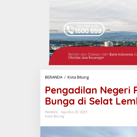
BERANDA
/
Kota Bitung
P
e
Pengadilan Negeri 
n
g
Bunga di Selat Le
a
d
i
Redaksi
Agustus 20, 2025
l
Kota Bitung
a
n
N