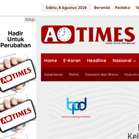
L
e
Sabtu, 8 Agustus 2026
Beranda
Redaksi
T
w
a
tutup
t
i
k
e
k
o
n
Home
E-Koran
Headline
Nasional
t
e
Advertorial
Politik
Ekonomi dan Bisnis
Hukum d
n