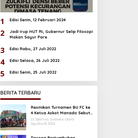
1
Edisi Senin, 12 Februari 2024
2
Jadi Irup HUT RI, Gubernur Selip Filosopi
Makan Sayur Pare
3
Edisi Rabu, 27 Juli 2022
4
Edisi Selasa, 26 Juli 2022
5
Edisi Senin, 25 Juli 2022
BERITA TERBARU
Resmikan Turnamen BU FC ke
4 Ketua Askot Manado Sebut
Iven Makin Profesional
Di Sportivo, Sulawesi Utara
Agustus 8, 2026
Dorong Pertumbuhan