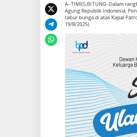
B
A–TIMES,BITUNG–Dalam rangk
u
Agung Republik Indonesia, Pen
n
tabur bunga di atas Kapal Patro
g
a
19/8/2025)
d
i
S
e
l
a
t
L
e
m
b
e
h