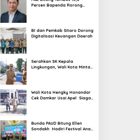
Persen Bapenda Rorong
Tegaskan kedepan Melebihi
Target
BI dan Pemkab Sitaro Dorong
Digitalisasi Keuangan Daerah
Serahkan SK Kepala
Lingkungan, Wali Kota Minta
ASN Utamajan Pelayanan
Wali Kota Hengky Honandar
Cek Damkar Usai Apel Siaga
El Nino di Polres Bitung
Bunda PAUD Bitung Ellen
Sondakh Hadiri Festival Anak
Sulut