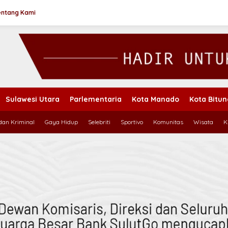
entang Kami
Sulawesi Utara
Parlementaria
Kota Manado
Kota Bitu
an Kriminal
Gaya Hidup
Selebriti
Sportivo
Komunitas
Wisata
K