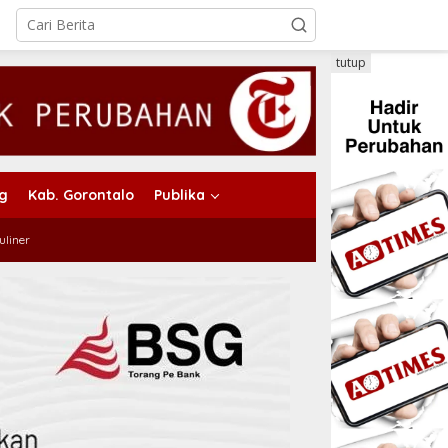
tutup
ng
Kab. Gorontalo
Publika
uliner