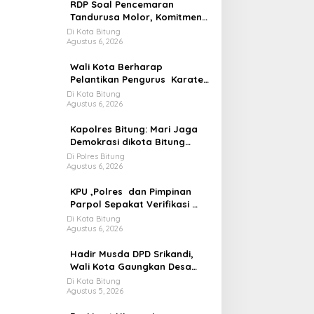
RDP Soal Pencemaran
Tandurusa Molor, Komitmen
Wakil rakyat jadi Sorotan
Di Kota Bitung
Agustus 6, 2026
Wali Kota Berharap
Pelantikan Pengurus Karate
Do Gojukao Dorong Lahirnya
Di Kota Bitung
Agustus 6, 2026
Atlit Berprestasi
Kapolres Bitung: Mari Jaga
Demokrasi dikota Bitung
Tetap Adem
Di Polres Bitung
Agustus 6, 2026
KPU ,Polres dan Pimpinan
Parpol Sepakat Verifikasi
Parpol Harus Jelas Aman
Di Kota Bitung
Agustus 6, 2026
dan Terbuka
Hadir Musda DPD Srikandi,
Wali Kota Gaungkan Desa
Kuat Jika Bersih dan
Di Kota Bitung
Agustus 5, 2026
Transparan