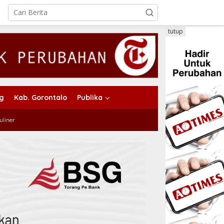
tutup
ng
Kab. Gorontalo
Publika
uliner