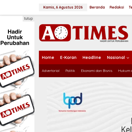
L
e
Kamis, 6 Agustus 2026
Beranda
Redaksi
T
w
a
tutup
t
i
k
e
k
o
n
Home
E-Koran
Headline
Nasional
t
e
Advertorial
Politik
Ekonomi dan Bisnis
Hukum d
n