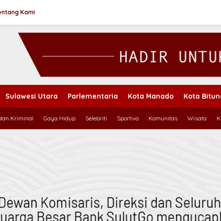
entang Kami
Sulawesi Utara
Parlementaria
Kota Manado
Kota Bitu
an Kriminal
Gaya Hidup
Selebriti
Sportivo
Komunitas
Wisata
K