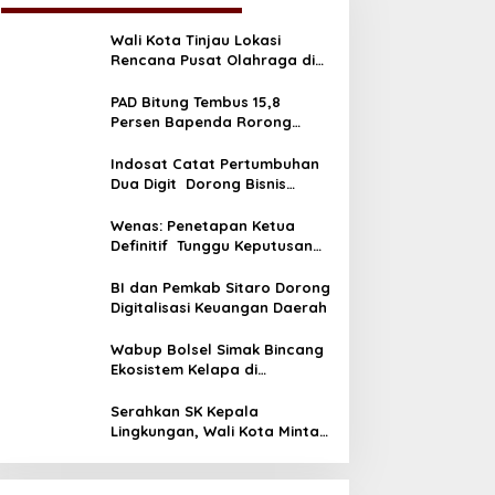
Wali Kota Tinjau Lokasi
Rencana Pusat Olahraga di
Pandu
PAD Bitung Tembus 15,8
Persen Bapenda Rorong
Tegaskan kedepan Melebihi
Target
Indosat Catat Pertumbuhan
Dua Digit Dorong Bisnis
Berbasis AI
Wenas: Penetapan Ketua
Definitif Tunggu Keputusan
DPP
BI dan Pemkab Sitaro Dorong
Digitalisasi Keuangan Daerah
Wabup Bolsel Simak Bincang
Ekosistem Kelapa di
Desiminasi Perekonomian
Sulut
Serahkan SK Kepala
Lingkungan, Wali Kota Minta
ASN Utamajan Pelayanan