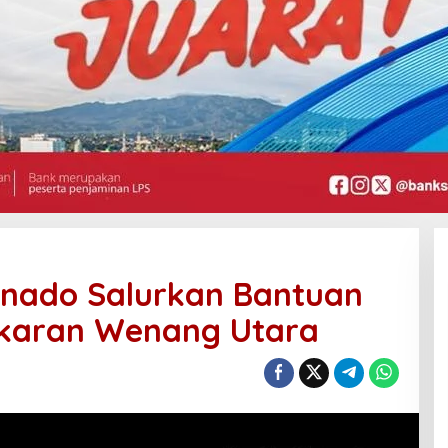
anado Salurkan Bantuan
akaran Wenang Utara