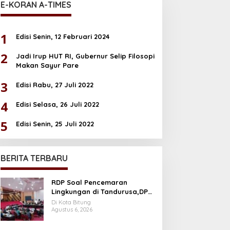
E-KORAN A-TIMES
1
Edisi Senin, 12 Februari 2024
2
Jadi Irup HUT RI, Gubernur Selip Filosopi
Makan Sayur Pare
3
Edisi Rabu, 27 Juli 2022
4
Edisi Selasa, 26 Juli 2022
5
Edisi Senin, 25 Juli 2022
BERITA TERBARU
RDP Soal Pencemaran
Lingkungan di Tandurusa,DPR
Cek Lokasi
Di Kota Bitung
Agustus 6, 2026