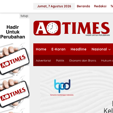
L
e
Jumat, 7 Agustus 2026
Beranda
Redaksi
T
w
a
tutup
t
i
k
e
k
o
n
Home
E-Koran
Headline
Nasional
t
e
Advertorial
Politik
Ekonomi dan Bisnis
Hukum d
n