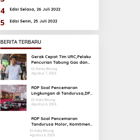
4
Edisi Selasa, 26 Juli 2022
5
Edisi Senin, 25 Juli 2022
BERITA TERBARU
Gerak Cepat Tim URC,Pelaku
Pencurian Tabung Gas dan
Kursi Plastik Berhasil di Bekuk
Di Polres Bitung
Agustus 7, 2026
RDP Soal Pencemaran
Lingkungan di Tandurusa,DPR
Cek Lokasi
Di Kota Bitung
Agustus 6, 2026
RDP Soal Pencemaran
Tandurusa Molor, Komitmen
Wakil rakyat jadi Sorotan
Di Kota Bitung
Agustus 6, 2026