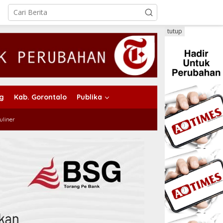
tutup
ng
Kab. Gorontalo
Publika
uliner