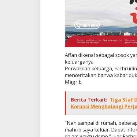
Affan dikenal sebagai sosok ya
keluarganya.
Perwakilan keluarga, Fachrudi
menceritakan bahwa kabar duka i
Magrib.
Berita Terkait:
Tiga Staf 
Korupsi Menghalangi Perj
“Nah sampai di rumah, beberap
mahrib saya keluar. Dapat inf
dalam waktu demo,” ujar Fachr