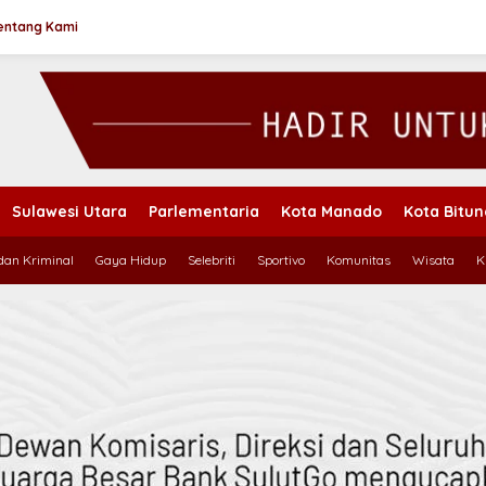
entang Kami
Sulawesi Utara
Parlementaria
Kota Manado
Kota Bitu
an Kriminal
Gaya Hidup
Selebriti
Sportivo
Komunitas
Wisata
K