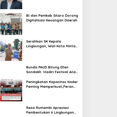
Target
BI dan Pemkab Sitaro Dorong
Digitalisasi Keuangan Daerah
Serahkan SK Kepala
Lingkungan, Wali Kota Minta
ASN Utamajan Pelayanan
Bunda PAUD Bitung Ellen
Sondakh Hadiri Festival Anak
Sulut
Peningkatan Kapasitas Kader
Penting Memperkuat,Peran
PKK Sebagai Mitra Pemkot
Reza Rumambi Apresiasi
Pembentukan 6 Lingkungan
Baru di Perum GPI