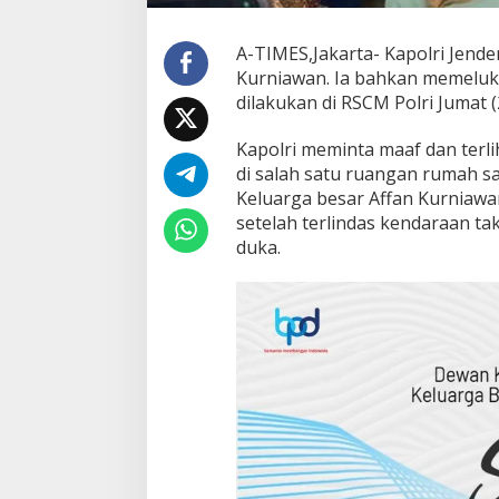
g
K
e
A-TIMES,Jakarta- Kapolri Jende
l
Kurniawan. Ia bahkan memeluk 
u
dilakukan di RSCM Polri Jumat (2
a
r
g
Kapolri meminta maaf dan ter
a
di salah satu ruangan rumah sa
Keluarga besar Affan Kurniawan
setelah terlindas kendaraan takt
duka.