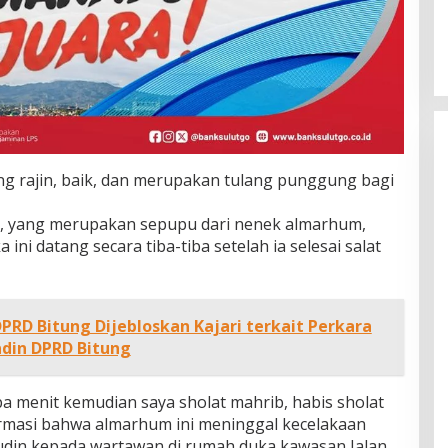
ng rajin, baik, dan merupakan tulang punggung bagi
n, yang merupakan sepupu dari nenek almarhum,
ni datang secara tiba-tiba setelah ia selesai salat
DPRD Bitung Dijebloskan Kajari terkait Perkara
adin DPRD Bitung
a menit kemudian saya sholat mahrib, habis sholat
ormasi bahwa almarhum ini meninggal kecelakaan
udin kepada wartawan di rumah duka kawasan Jalan