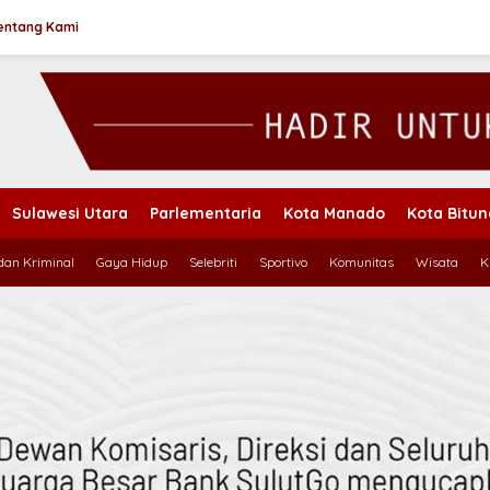
entang Kami
Sulawesi Utara
Parlementaria
Kota Manado
Kota Bitu
an Kriminal
Gaya Hidup
Selebriti
Sportivo
Komunitas
Wisata
K