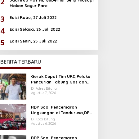
2
Jadi Irup HUT RI, Gubernur Selip Filosopi
Makan Sayur Pare
3
Edisi Rabu, 27 Juli 2022
4
Edisi Selasa, 26 Juli 2022
5
Edisi Senin, 25 Juli 2022
BERITA TERBARU
Gerak Cepat Tim URC,Pelaku
Pencurian Tabung Gas dan
Kursi Plastik Berhasil di Bekuk
Di Polres Bitung
Agustus 7, 2026
RDP Soal Pencemaran
Lingkungan di Tandurusa,DPR
Cek Lokasi
Di Kota Bitung
Agustus 6, 2026
RDP Soal Pencemaran