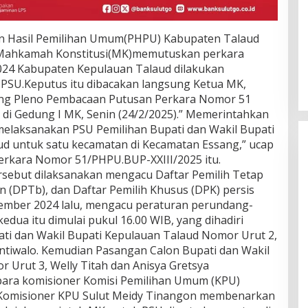
an Hasil Pemilihan Umum(PHPU) Kabupaten Talaud
t.Mahkamah Konstitusi(MK)memutuskan perkara
024 Kabupaten Kepulauan Talaud dilakukan
PSU.Keputus itu dibacakan langsung Ketua MK,
ang Pleno Pembacaan Putusan Perkara Nomor 51
di Gedung I MK, Senin (24/2/2025).” Memerintahkan
elaksanakan PSU Pemilihan Bupati dan Wakil Bupati
d untuk satu kecamatan di Kecamatan Essang,” ucap
erkara Nomor 51/PHPU.BUP-XXIII/2025 itu.
sebut dilaksanakan mengacu Daftar Pemilih Tetap
 (DPTb), dan Daftar Pemilih Khusus (DPK) persis
ember 2024 lalu, mengacu peraturan perundang-
edua itu dimulai pukul 16.00 WIB, yang dihadiri
i dan Wakil Bupati Kepulauan Talaud Nomor Urut 2,
tiwalo. Kemudian Pasangan Calon Bupati dan Wakil
 Urut 3, Welly Titah dan Anisya Gretsya
ara komisioner Komisi Pemilihan Umum (KPU)
.Komisioner KPU Sulut Meidy Tinangon membenarkan