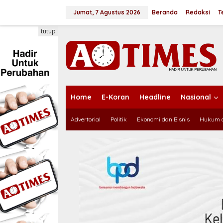
L
e
Jumat, 7 Agustus 2026
Beranda
Redaksi
T
w
a
tutup
t
i
k
e
k
o
n
Home
E-Koran
Headline
Nasional
t
e
Advertorial
Politik
Ekonomi dan Bisnis
Hukum d
n