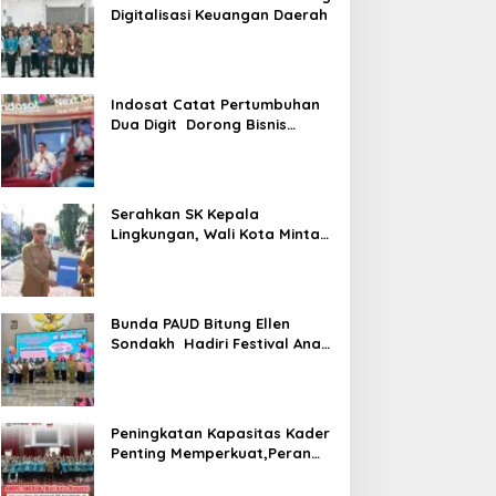
Digitalisasi Keuangan Daerah
Indosat Catat Pertumbuhan
Dua Digit Dorong Bisnis
Berbasis AI
Serahkan SK Kepala
Lingkungan, Wali Kota Minta
ASN Utamajan Pelayanan
Bunda PAUD Bitung Ellen
Sondakh Hadiri Festival Anak
Sulut
Peningkatan Kapasitas Kader
Penting Memperkuat,Peran
PKK Sebagai Mitra Pemkot