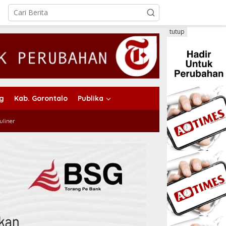
tutup
ng
Kab. Gorontalo
Publika
uliner