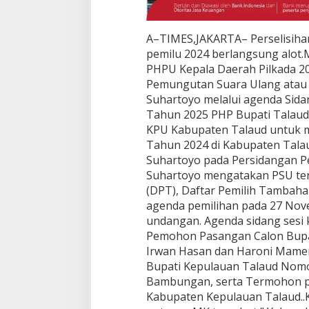
A–TIMES,JAKARTA– Perselisih
pemilu 2024 berlangsung alo
PHPU Kepala Daerah Pilkada 2
Pemungutan Suara Ulang atau 
Suhartoyo melalui agenda Sid
Tahun 2025 PHP Bupati Talaud 
KPU Kabupaten Talaud untuk m
Tahun 2024 di Kabupaten Talau
Suhartoyo pada Persidangan P
Suhartoyo mengatakan PSU ter
(DPT), Daftar Pemilih Tambahan
agenda pemilihan pada 27 Nov
undangan. Agenda sidang sesi k
Pemohon Pasangan Calon Bupat
Irwan Hasan dan Haroni Mamen
Bupati Kepulauan Talaud Nomor
Bambungan, serta Termohon p
Kabupaten Kepulauan Talaud.