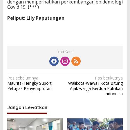
dengan memperhatikan perkembangan epidemologi
Covid 19.
(***)
Peliput: Lily Paputungan
Ikuti Kami
N
Pos sebelumnya
Pos berikutnya
Maurits- Hengky Suport
Walikota-Wawali Kota Bitung
a
Petugas Penyemprotan
Ajak warga Berdoa Pulihkan
v
Indonesia
i
Jangan Lewatkan
g
a
s