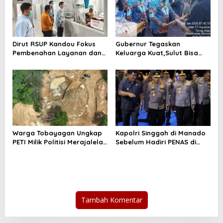
i
p
o
Dirut RSUP Kandou Fokus
Gubernur Tegaskan
s
Pembenahan Layanan dan
Keluarga Kuat,Sulut Bisa
Prioritaskan Kenyamanan
Maju
Pasien
Warga Tobayagan Ungkap
Kapolri Singgah di Manado
PETI Milik Politisi Merajalela
Sebelum Hadiri PENAS di
di Lahan JRBM
Gorontalo
Tambah Komentar