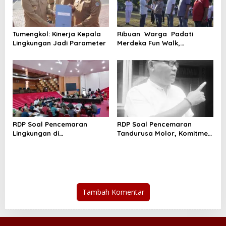
p
o
s
Tumengkol: Kinerja Kepala
Ribuan Warga Padati
Lingkungan Jadi Parameter
Merdeka Fun Walk,
Honandar Kobarkan
Semnata Merah Putih
RDP Soal Pencemaran
RDP Soal Pencemaran
Lingkungan di
Tandurusa Molor, Komitmen
Tandurusa,DPR Cek Lokasi
Wakil rakyat jadi Sorotan
Tambah Komentar