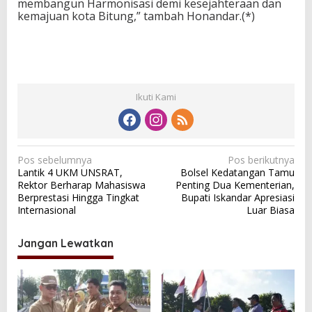
membangun Harmonisasi demi kesejahteraan dan
kemajuan kota Bitung,” tambah Honandar.(*)
Ikuti Kami
N
Pos sebelumnya
Pos berikutnya
Lantik 4 UKM UNSRAT,
Bolsel Kedatangan Tamu
a
Rektor Berharap Mahasiswa
Penting Dua Kementerian,
v
Berprestasi Hingga Tingkat
Bupati Iskandar Apresiasi
Internasional
Luar Biasa
i
g
Jangan Lewatkan
a
s
i