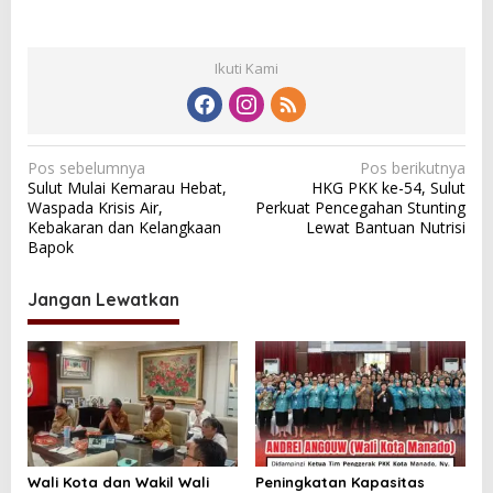
Ikuti Kami
N
Pos sebelumnya
Pos berikutnya
Sulut Mulai Kemarau Hebat,
HKG PKK ke-54, Sulut
a
Waspada Krisis Air,
Perkuat Pencegahan Stunting
v
Kebakaran dan Kelangkaan
Lewat Bantuan Nutrisi
Bapok
i
g
Jangan Lewatkan
a
s
i
p
o
s
Wali Kota dan Wakil Wali
Peningkatan Kapasitas