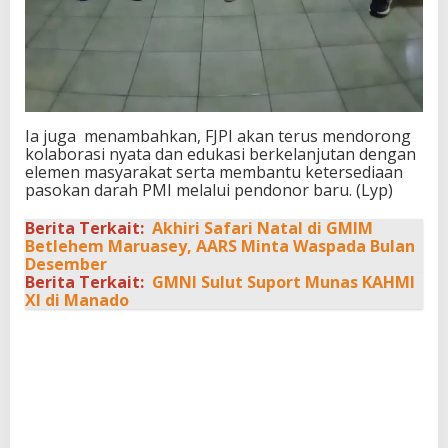
Ia juga menambahkan, FJPI akan terus mendorong
kolaborasi nyata dan edukasi berkelanjutan dengan
elemen masyarakat serta membantu ketersediaan
pasokan darah PMI melalui pendonor baru. (Lyp)
Berita Terkait:
Akhiri Safari Natal di GMIM
Betlehem Maruasey, AARS Minta Waspada Bulan
Desember
Berita Terkait:
GMNI Sulut Suport Munas KAHMI
XI di Manado