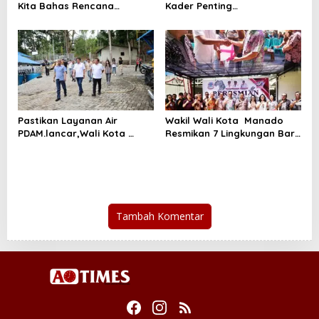
Kita Bahas Rencana
Kader Penting
Pengendalian Banjir
Memperkuat,Peran PKK
Bersama Balai SDA
Sebagai Mitra Pemkot
Pastikan Layanan Air
Wakil Wali Kota Manado
PDAM.lancar,Wali Kota
Resmikan 7 Lingkungan Baru
Kunjungi IPA Pineleng
di Mapanget
Tambah Komentar