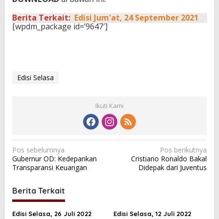
Berita Terkait:
Edisi Jum'at, 24 September 2021
[wpdm_package id=’9647′]
Edisi Selasa
Ikuti Kami
N
Pos sebelumnya
Pos berikutnya
Gubernur OD: Kedepankan
Cristiano Ronaldo Bakal
a
Transparansi Keuangan
Didepak dari Juventus
v
i
Berita Terkait
g
a
Edisi Selasa, 26 Juli 2022
Edisi Selasa, 12 Juli 2022