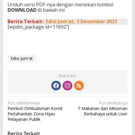
Unduh versi PDF-nya dengan menekan tombol
DOWNLOAD
di bawah ini:
Berita Terkait:
Edisi Jum'at, 3 Desember 2021
[wpdm_package id=’11692′]
Edisi Jum'at
Ikuti Kami
N
Pos sebelumnya
Pos berikutnya
Pemkot-Ombudsman Komit
7 Makanan dan Minuman
a
Pertahankan Zona Hijau
Berbahaya untuk Liver
v
Pelayanan Publik
i
Berita Terkait